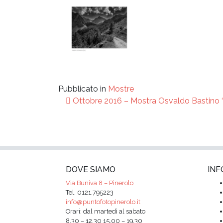
Pubblicato in
Mostre
Navigazione
Ottobre 2016 – Mostra Osvaldo Bastino 
articoli
DOVE SIAMO
INF
Via Buniva 8 – Pinerolo
Tel. 0121.795223
info@puntofotopinerolo.it
Orari: dal martedì al sabato
8.30 – 12.30 15.00 – 19.30