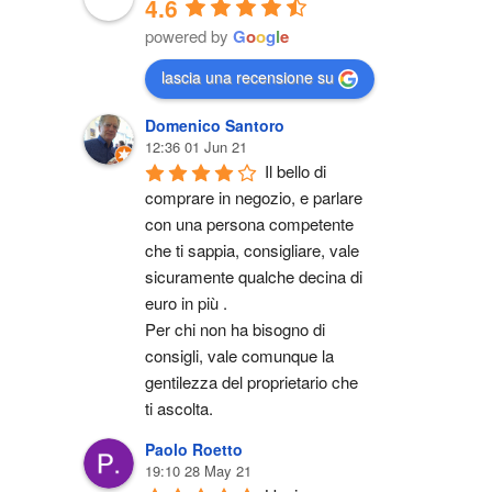
4.6
powered by
G
o
o
g
l
e
lascia una recensione su
Domenico Santoro
12:36 01 Jun 21
Il bello di 
comprare in negozio, e parlare 
con una persona competente 
che ti sappia, consigliare, vale 
sicuramente qualche decina di 
euro in più .
Per chi non ha bisogno di 
consigli, vale comunque la 
gentilezza del proprietario che 
ti ascolta.
Paolo Roetto
19:10 28 May 21