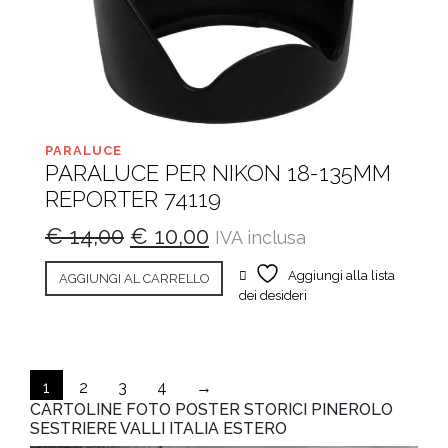
PARALUCE
PARALUCE PER NIKON 18-135MM
REPORTER 74119
Il
Il
€
14,00
€
10,00
IVA inclusa
prezzo
prezzo
Aggiungi alla lista
AGGIUNGI AL CARRELLO
originale
attuale
dei desideri
era:
è:
€ 14,00.
€ 10,00.
1
2
3
4
→
CARTOLINE FOTO POSTER STORICI PINEROLO
SESTRIERE VALLI ITALIA ESTERO