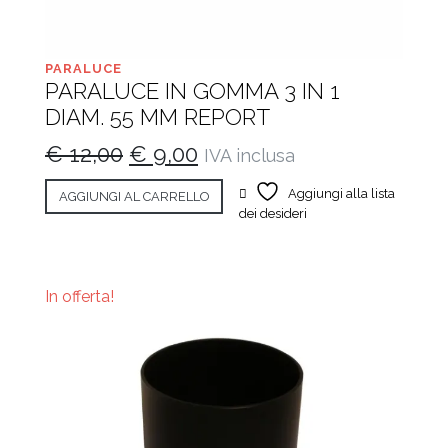
PARALUCE
PARALUCE IN GOMMA 3 IN 1
DIAM. 55 MM REPORT
Il
Il
€
12,00
€
9,00
IVA inclusa
prezzo
prezzo
Aggiungi alla lista
AGGIUNGI AL CARRELLO
originale
attuale
dei desideri
era:
è:
€ 12,00.
€ 9,00.
In offerta!