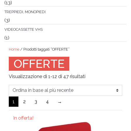
(13)
TREPPIEDI, MONOPIEDI
(3)
VIDEOCASSETTE VHS
(1)
Home
/ Prodotti taggati “OFFERTE”
OFFERTE
Ordina
Visualizzazione di 1-12 di 47 risultati
in
base
al
1
2
3
4
→
più
recente
In offerta!