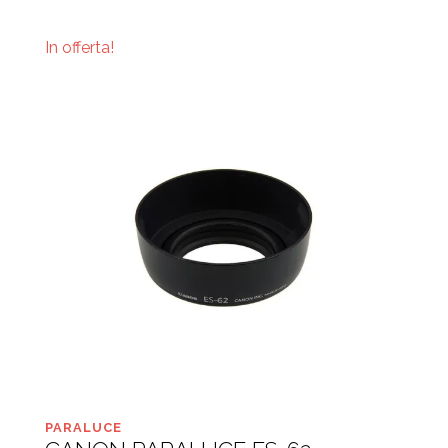
era:
è:
€ 19,00.
€ 9,00.
In offerta!
PARALUCE