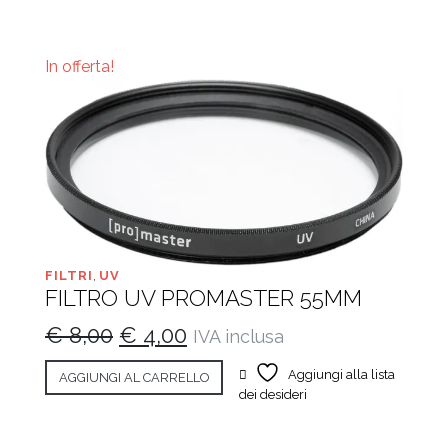
In offerta!
FILTRI
,
UV
FILTRO UV PROMASTER 55MM
Il
Il
€
8,00
€
4,00
IVA inclusa
prezzo
prezzo
Aggiungi alla lista
AGGIUNGI AL CARRELLO
originale
attuale
dei desideri
era:
è: