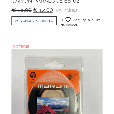
CANON PARALUCE ES-62
Il
Il
€
18,00
€
12,00
IVA inclusa
prezzo
prezzo
Aggiungi alla lista
AGGIUNGI AL CARRELLO
originale
attuale
dei desideri
era:
è:
€ 18,00.
€ 12,00.
In offerta!