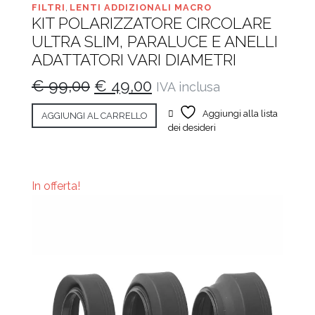
FILTRI
,
LENTI ADDIZIONALI MACRO
KIT POLARIZZATORE CIRCOLARE
ULTRA SLIM, PARALUCE E ANELLI
ADATTATORI VARI DIAMETRI
Il
Il
€
99,00
€
49,00
IVA inclusa
prezzo
prezzo
Aggiungi alla lista
AGGIUNGI AL CARRELLO
originale
attuale
dei desideri
era:
è:
€ 99,00.
€ 49,00.
In offerta!