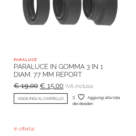
PARALUCE
PARALUCE IN GOMMA 3 IN 1
DIAM. 77 MM REPORT
Il
Il
€
19,00
€
15,00
IVA inclusa
prezzo
prezzo
Aggiungi alla lista
AGGIUNGI AL CARRELLO
originale
attuale
dei desideri
era:
è:
€ 19,00.
€ 15,00.
In offerta!