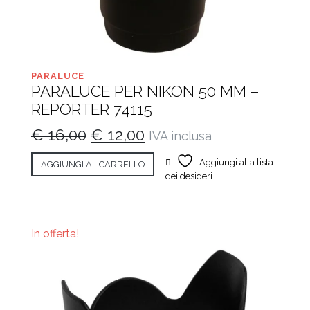
PARALUCE
PARALUCE PER NIKON 50 MM –
REPORTER 74115
Il
Il
€
16,00
€
12,00
IVA inclusa
prezzo
prezzo
Aggiungi alla lista
AGGIUNGI AL CARRELLO
originale
attuale
dei desideri
era:
è:
€ 16,00.
€ 12,00.
In offerta!