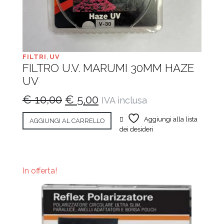
FILTRI
,
UV
FILTRO U.V. MARUMI 30MM HAZE
UV
Il
Il
€
10,00
€
5,00
IVA inclusa
prezzo
prezzo
Aggiungi alla lista
AGGIUNGI AL CARRELLO
originale
attuale
dei desideri
era:
è:
€ 10,00.
€ 5,00.
In offerta!