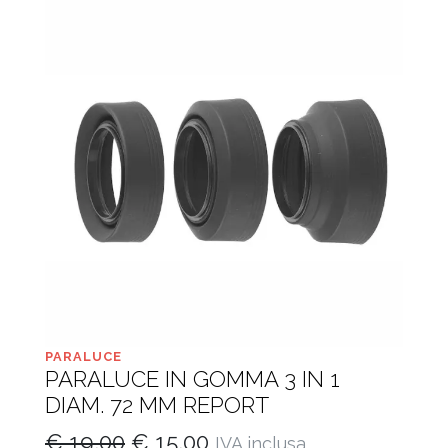
PARALUCE
PARALUCE IN GOMMA 3 IN 1
DIAM. 72 MM REPORT
Il
Il
€
19,00
€
15,00
IVA inclusa