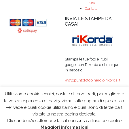
FOWA
Contatti
INVIA LE STAMPE DA
CASA!
Stampa le tue foto e i tuoi
gadget con Rikorda e ritirali qui
in negozio!
www.puntofotopinerolo.rikorda.it
Utilizziamo cookie tecnici, nostri e di terze parti, per migliorare
la vostra esperienza di navigazione sulle pagine di questo sito.
Per vedere quali cookie utilizziamo e quali sono di terze parti
© 2015 PUNTO FOTO
|
P.IVA 06980680018
|
visitate la nostra pagina dedicata.
Cliccando «Accetto» prestate il consenso all’uso dei cookie.
Maggiori informazioni