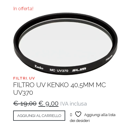
€ 8,00.
€ 4,00.
In offerta!
FILTRI
,
UV
FILTRO UV KENKO 40,5MM MC
UV370
Il
Il
€
19,00
€
9,00
IVA inclusa
prezzo
prezzo
Aggiungi alla lista
AGGIUNGI AL CARRELLO
originale
attuale
dei desideri