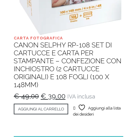
CARTA FOTOGRAFICA
CANON SELPHY RP-108 SET DI
CARTUCCE E CARTA PER
STAMPANTE – CONFEZIONE CON
INCHIOSTRO (2 CARTUCCE
ORIGINALI) E 108 FOGLI (100 X
148MM)
Il
Il
€
49,00
€
39,00
IVA inclusa
prezzo
prezzo
Aggiungi alla lista
AGGIUNGI AL CARRELLO
originale
attuale
dei desideri
era:
è:
€ 49,00.
€ 39,00.