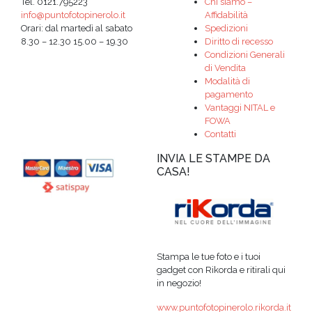
Tel. 0121.795223
Chi siamo –
info@puntofotopinerolo.it
Affidabilità
Orari: dal martedì al sabato
Spedizioni
8.30 – 12.30 15.00 – 19.30
Diritto di recesso
Condizioni Generali
di Vendita
Modalità di
pagamento
Vantaggi NITAL e
FOWA
Contatti
INVIA LE STAMPE DA
CASA!
Stampa le tue foto e i tuoi
gadget con Rikorda e ritirali qui
in negozio!
www.puntofotopinerolo.rikorda.it