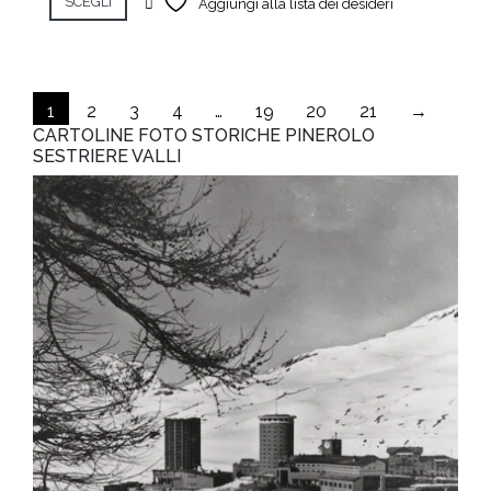
SCEGLI
Aggiungi alla lista dei desideri
1
2
3
4
…
19
20
21
→
CARTOLINE FOTO STORICHE PINEROLO
SESTRIERE VALLI