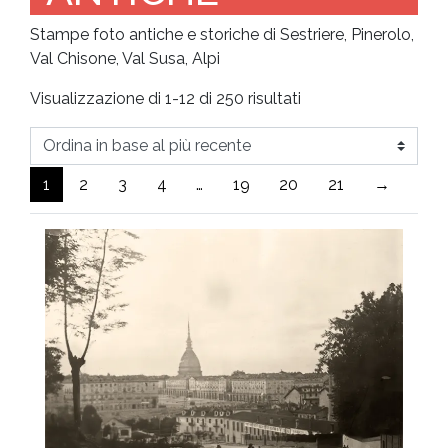
Stampe foto antiche e storiche di Sestriere, Pinerolo,
Val Chisone, Val Susa, Alpi
Ordina
Visualizzazione di 1-12 di 250 risultati
in
base
al
1
2
3
4
…
19
20
21
→
più
recente