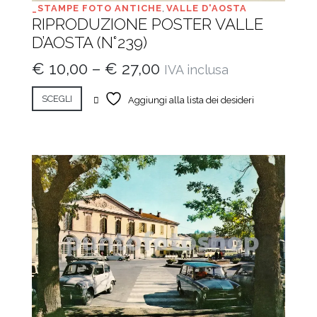
_STAMPE FOTO ANTICHE
,
VALLE D'AOSTA
RIPRODUZIONE POSTER VALLE
D’AOSTA (N°239)
€
10,00
–
€
27,00
IVA inclusa
SCEGLI
Aggiungi alla lista dei desideri