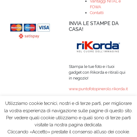
Vantaggi NITAL e
FOWA
Contatti
INVIA LE STAMPE DA
CASA!
Stampa le tue foto e i tuoi
gadget con Rikorda e ritirali qui
in negozio!
www.puntofotopinerolo.rikorda.it
Utilizziamo cookie tecnici, nostri e di terze parti, per migliorare
la vostra esperienza di navigazione sulle pagine di questo sito.
Per vedere quali cookie utilizziamo e quali sono di terze parti
© 2015 PUNTO FOTO
|
P.IVA 06980680018
|
visitate la nostra pagina dedicata.
Cliccando «Accetto» prestate il consenso all’uso dei cookie.