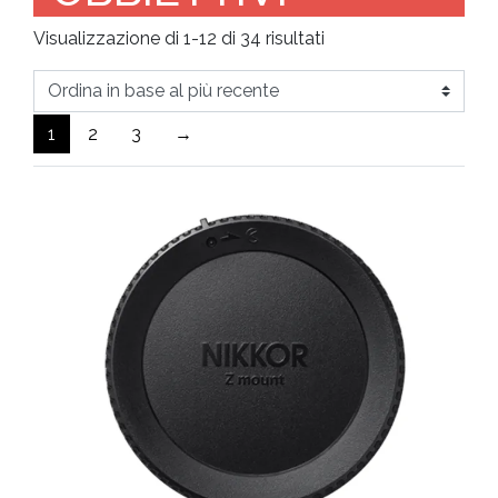
Ordina
Visualizzazione di 1-12 di 34 risultati
in
base
al
1
2
3
→
più
recente