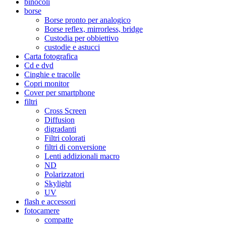
binocoli
borse
Borse pronto per analogico
Borse reflex, mirrorless, bridge
Custodia per obbiettivo
custodie e astucci
Carta fotografica
Cd e dvd
Cinghie e tracolle
Copri monitor
Cover per smartphone
filtri
Cross Screen
Diffusion
digradanti
Filtri colorati
filtri di conversione
Lenti addizionali macro
ND
Polarizzatori
Skylight
UV
flash e accessori
fotocamere
compatte