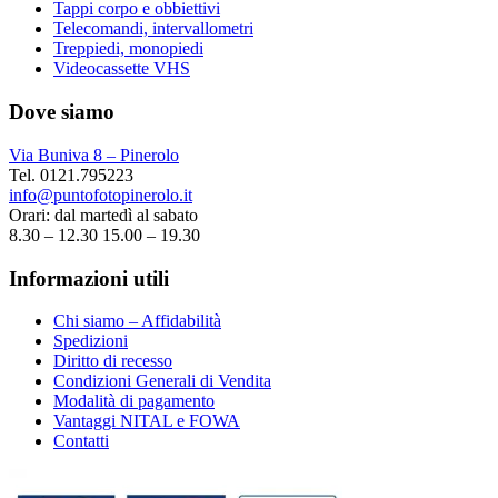
Tappi corpo e obbiettivi
Telecomandi, intervallometri
Treppiedi, monopiedi
Videocassette VHS
Dove siamo
Via Buniva 8 – Pinerolo
Tel. 0121.795223
info@puntofotopinerolo.it
Orari: dal martedì al sabato
8.30 – 12.30 15.00 – 19.30
Informazioni utili
Chi siamo – Affidabilità
Spedizioni
Diritto di recesso
Condizioni Generali di Vendita
Modalità di pagamento
Vantaggi NITAL e FOWA
Contatti