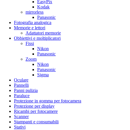
EasyPix
Kodak
mirrorless
Panasonic
Fotografia analogica
Memorie e lettori
Adattatori memorie
Obbiettivi e moltiplicatori
Fissi
Nikon
Panasonic
Zoom
Nikon
Panasonic
Sigma
Oculare
Pannelli
Panni pulizia
Paraluce
Protezione in gomma per fotocamera
Protezione per display
Ricambi per fotocamere
Scanner
Stampanti e consumabili
Stativi