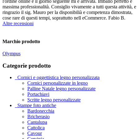
l'ordine online e il giorno seguente mi è arrivata. Imballo perfetto e
massima professionalità. Consiglio vivamente a tutti questa attività, e
ringrazio il sig. Mauro per la disponibilià e competenza dimostrata,
cose rare di questi tempi, soprattutto nell eCommerce. Fabio B.
Altre recensioni
Marchio prodotto
Olympus
Categorie prodotto
_Cornici e oggettistica legno personalizzata
Cornici personalizzate in legno
Palline Natale legno personalizzate
Portachiavi
Scritte legno personalizzate
_Stampe foto antiche
Bardonecchia
Bricherasio
Cantalupa
Cattolica
Cavour
Cervinia