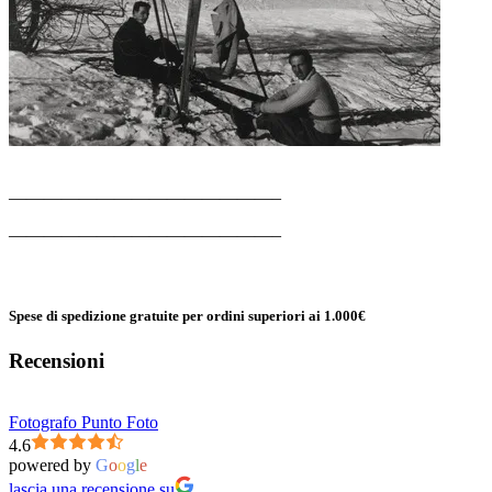
———————————————–
———————————————–
Spese di spedizione gratuite per ordini superiori ai 1.000€
Recensioni
Fotografo Punto Foto
4.6
powered by
G
o
o
g
l
e
lascia una recensione su