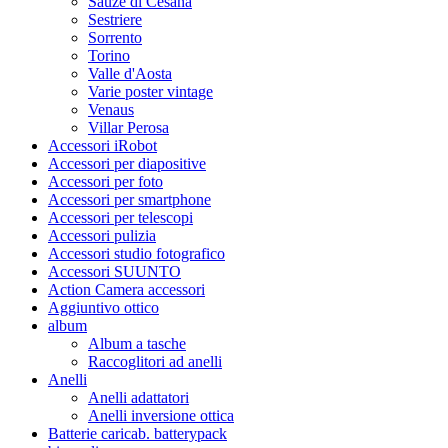
Sauze di Cesana
Sestriere
Sorrento
Torino
Valle d'Aosta
Varie poster vintage
Venaus
Villar Perosa
Accessori iRobot
Accessori per diapositive
Accessori per foto
Accessori per smartphone
Accessori per telescopi
Accessori pulizia
Accessori studio fotografico
Accessori SUUNTO
Action Camera accessori
Aggiuntivo ottico
album
Album a tasche
Raccoglitori ad anelli
Anelli
Anelli adattatori
Anelli inversione ottica
Batterie caricab. batterypack