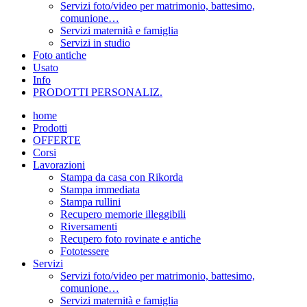
Servizi foto/video per matrimonio, battesimo,
comunione…
Servizi maternità e famiglia
Servizi in studio
Foto antiche
Usato
Info
PRODOTTI PERSONALIZ.
home
Prodotti
OFFERTE
Corsi
Lavorazioni
Stampa da casa con Rikorda
Stampa immediata
Stampa rullini
Recupero memorie illeggibili
Riversamenti
Recupero foto rovinate e antiche
Fototessere
Servizi
Servizi foto/video per matrimonio, battesimo,
comunione…
Servizi maternità e famiglia