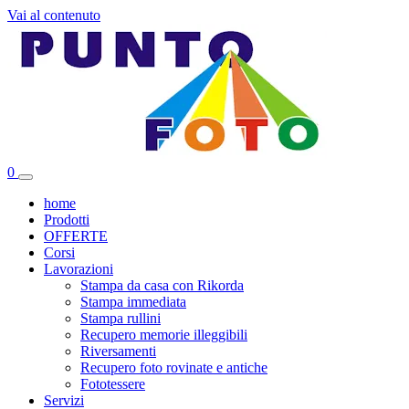
Vai al contenuto
0
home
Prodotti
OFFERTE
Corsi
Lavorazioni
Stampa da casa con Rikorda
Stampa immediata
Stampa rullini
Recupero memorie illeggibili
Riversamenti
Recupero foto rovinate e antiche
Fototessere
Servizi