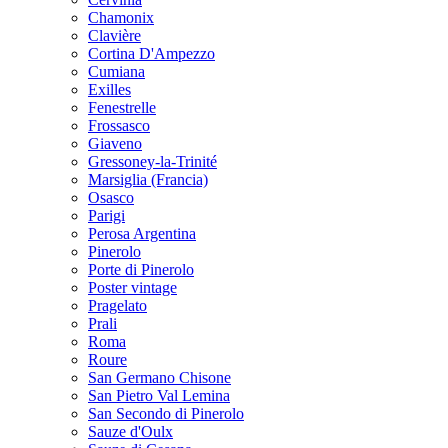
Chamonix
Clavière
Cortina D'Ampezzo
Cumiana
Exilles
Fenestrelle
Frossasco
Giaveno
Gressoney-la-Trinité
Marsiglia (Francia)
Osasco
Parigi
Perosa Argentina
Pinerolo
Porte di Pinerolo
Poster vintage
Pragelato
Prali
Roma
Roure
San Germano Chisone
San Pietro Val Lemina
San Secondo di Pinerolo
Sauze d'Oulx