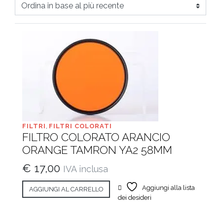
base
al
più
recente
FILTRI
,
FILTRI COLORATI
FILTRO COLORATO ARANCIO
ORANGE TAMRON YA2 58MM
€
17,00
IVA inclusa
Aggiungi alla lista
AGGIUNGI AL CARRELLO
dei desideri