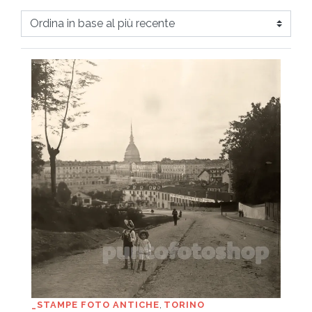
in
base
al
più
recente
_STAMPE FOTO ANTICHE
,
TORINO