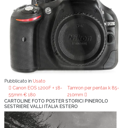
Pubblicato in
Usato
Navigazione
Canon EOS 1200F + 18-
Tamron per pentax k 85-
articoli
55mm € 180
210mm
CARTOLINE FOTO POSTER STORICI PINEROLO
SESTRIERE VALLI ITALIA ESTERO