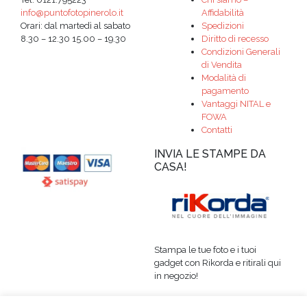
info@puntofotopinerolo.it
Affidabilità
Orari: dal martedì al sabato
Spedizioni
8.30 – 12.30 15.00 – 19.30
Diritto di recesso
Condizioni Generali
di Vendita
Modalità di
pagamento
Vantaggi NITAL e
FOWA
Contatti
INVIA LE STAMPE DA
CASA!
Stampa le tue foto e i tuoi
gadget con Rikorda e ritirali qui
in negozio!
www.puntofotopinerolo.rikorda.it