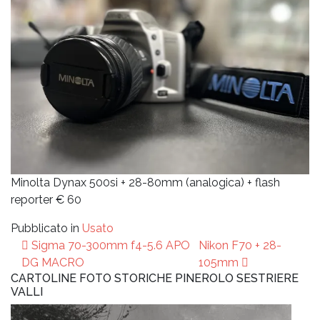
Minolta Dynax 500si + 28-80mm (analogica) + flash
reporter € 60
Pubblicato in
Usato
Navigazione
Sigma 70-300mm f4-5.6 APO
Nikon F70 + 28-
articoli
DG MACRO
105mm
CARTOLINE FOTO STORICHE PINEROLO SESTRIERE
VALLI