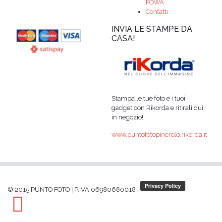
FOWA
Contatti
INVIA LE STAMPE DA
CASA!
Stampa le tue foto e i tuoi
gadget con Rikorda e ritirali qui
in negozio!
www.puntofotopinerolo.rikorda.it
© 2015 PUNTO FOTO
|
P.IVA 06980680018
|
Facebook