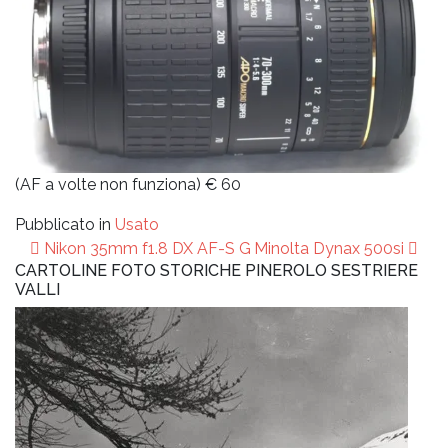
(AF a volte non funziona) € 60
Pubblicato in
Usato
Navigazione
Nikon 35mm f1.8 DX AF-S G
Minolta Dynax 500si
articoli
CARTOLINE FOTO STORICHE PINEROLO SESTRIERE
VALLI