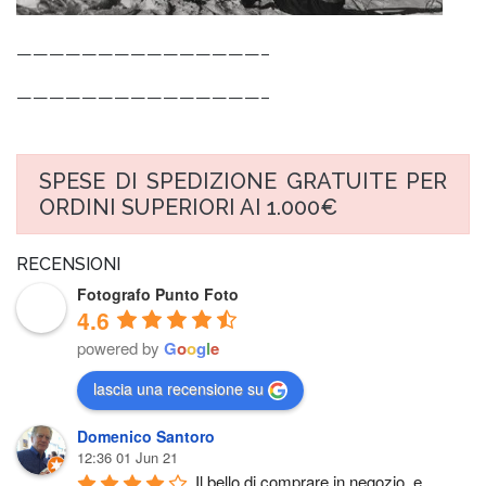
———————————————–
———————————————–
SPESE DI SPEDIZIONE GRATUITE PER
ORDINI SUPERIORI AI 1.000€
RECENSIONI
Fotografo Punto Foto
4.6
powered by
G
o
o
g
l
e
lascia una recensione su
Domenico Santoro
12:36 01 Jun 21
Il bello di comprare in negozio, e 