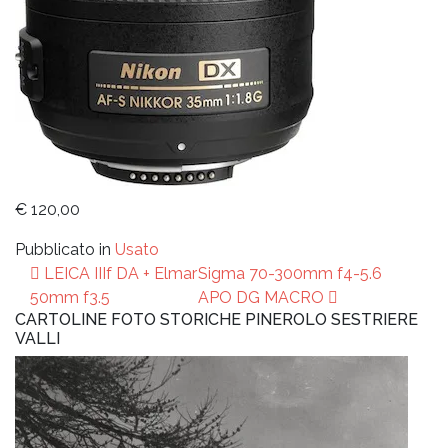
€ 120,00
Pubblicato in
Usato
Navigazione
LEICA IIIf DA + Elmar
Sigma 70-300mm f4-5.6
articoli
50mm f3.5
APO DG MACRO
CARTOLINE FOTO STORICHE PINEROLO SESTRIERE
VALLI