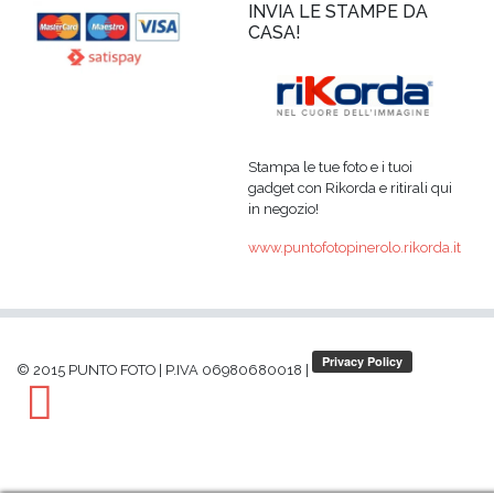
INVIA LE STAMPE DA
CASA!
Stampa le tue foto e i tuoi
gadget con Rikorda e ritirali qui
in negozio!
www.puntofotopinerolo.rikorda.it
© 2015 PUNTO FOTO
|
P.IVA 06980680018
|
Facebook