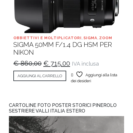
OBBIETTIVI E MOLTIPLICATORI
,
SIGMA
,
ZOOM
SIGMA 50MM F/1.4 DG HSM PER
NIKON
Il
Il
€
860,00
€
715,00
IVA inclusa
prezzo
prezzo
Aggiungi alla lista
AGGIUNGI AL CARRELLO
originale
attuale
dei desideri
era:
è:
€ 860,00.
€ 715,00.
CARTOLINE FOTO POSTER STORICI PINEROLO
SESTRIERE VALLI ITALIA ESTERO