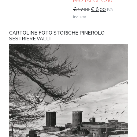
PRO TAHOE CS10
Il
Il
€
17,00
€
6,00
IVA
prezzo
prezzo
inclusa
originale
attuale
era:
è:
CARTOLINE FOTO STORICHE PINEROLO
€ 17,00.
€ 6,00.
SESTRIERE VALLI