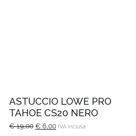
ASTUCCIO LOWE PRO
TAHOE CS20 NERO
Il
Il
€
19,00
€
6,00
IVA inclusa
prezzo
prezzo