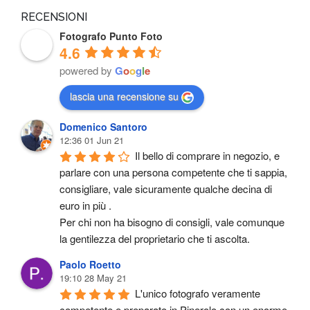
RECENSIONI
Fotografo Punto Foto
4.6
powered by
G
o
o
g
l
e
lascia una recensione su
Domenico Santoro
12:36 01 Jun 21
Il bello di comprare in negozio, e 
parlare con una persona competente che ti sappia, 
consigliare, vale sicuramente qualche decina di 
euro in più .
Per chi non ha bisogno di consigli, vale comunque 
la gentilezza del proprietario che ti ascolta.
Paolo Roetto
19:10 28 May 21
L'unico fotografo veramente 
competente e preparato in Pinerolo con un enorme 