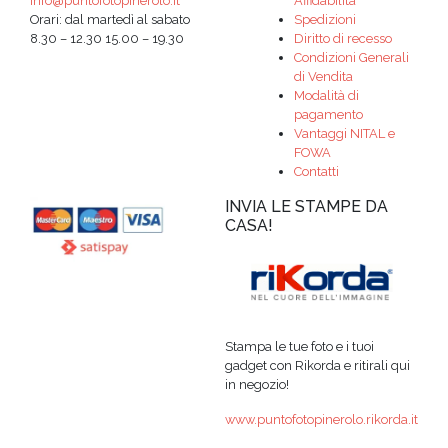
info@puntofotopinerolo.it
Affidabilità
Orari: dal martedì al sabato
Spedizioni
8.30 – 12.30 15.00 – 19.30
Diritto di recesso
Condizioni Generali
di Vendita
Modalità di
pagamento
Vantaggi NITAL e
FOWA
Contatti
INVIA LE STAMPE DA
CASA!
Stampa le tue foto e i tuoi
gadget con Rikorda e ritirali qui
in negozio!
www.puntofotopinerolo.rikorda.it