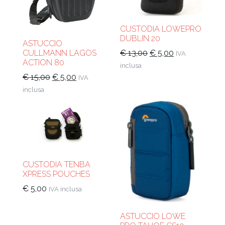
CUSTODIA LOWEPRO
DUBLIN 20
ASTUCCIO
Il
Il
€
13,00
€
5,00
CULLMANN LAGOS
IVA
ACTION 80
prezzo
prezzo
inclusa
originale
attuale
Il
Il
€
15,00
€
5,00
IVA
era:
è:
prezzo
prezzo
inclusa
€ 13,00.
€ 5,00.
originale
attuale
era:
è:
€ 15,00.
€ 5,00.
CUSTODIA TENBA
XPRESS POUCHES
€
5,00
IVA inclusa
ASTUCCIO LOWE