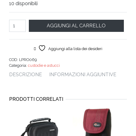
10 disponibili
originale
attuale
era:
è:
Quantità
AGGIUNGI AL CARRELLO
€ 19,00.
€ 6,00.
Aggiungi alla lista dei desideri
COD:
LPRO069
Categoria:
custodie e astucci
DESCRIZIONE
INFORMAZIONI AGGIUNTIVE
PRODOTTI CORRELATI