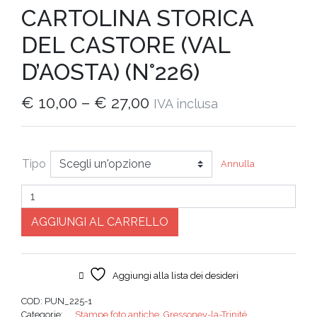
CARTOLINA STORICA
DEL CASTORE (VAL
D’AOSTA) (N°226)
€
10,00
–
€
27,00
IVA inclusa
Tipo
Annulla
Quantità
AGGIUNGI AL CARRELLO
Aggiungi alla lista dei desideri
COD:
PUN_225-1
Categorie:
__Stampe foto antiche
,
Gressoney-la-Trinité