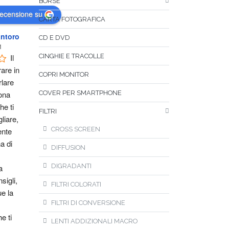
BORSE
recensione su
CARTA FOTOGRAFICA
ntoro
CD E DVD
1
Il 
CINGHIE E TRACOLLE
are in 
COPRI MONITOR
lare 
na 
COVER PER SMARTPHONE
e ti 
FILTRI
liare, 
CROSS SCREEN
nte 
 di 
DIFFUSION
DIGRADANTI
 
igli, 
FILTRI COLORATI
 la 
FILTRI DI CONVERSIONE
e ti 
LENTI ADDIZIONALI MACRO