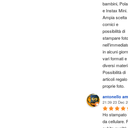
bambini, Polar
e Instax Mini. 
Ampia scelta d
cornici e 
possibilità di 
stampare foto
nell'immediato
in alcuni giorni
vari formati e i
diversi materia
Possibilità di 
articoli regalo
proprie foto.
antonello am
21:39 23 Dec 2
Ho stampato f
da cellulare. F