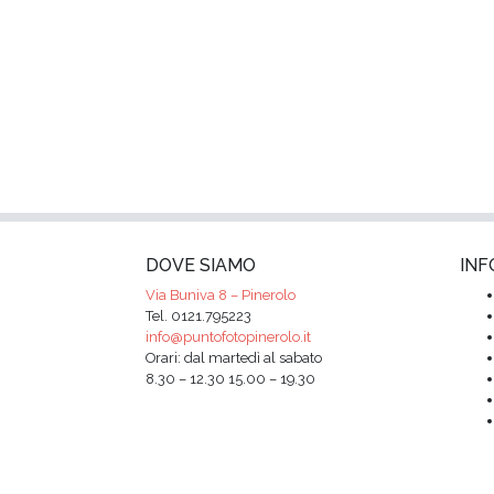
DOVE SIAMO
INF
Via Buniva 8 – Pinerolo
Tel. 0121.795223
info@puntofotopinerolo.it
Orari: dal martedì al sabato
8.30 – 12.30 15.00 – 19.30