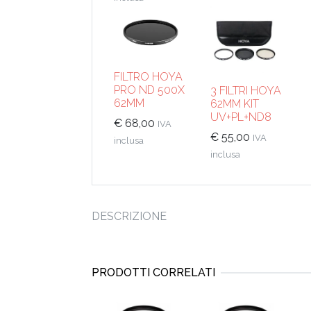
FILTRO HOYA
PRO ND 500X
3 FILTRI HOYA
62MM
62MM KIT
UV+PL+ND8
€
68,00
IVA
€
55,00
IVA
inclusa
inclusa
DESCRIZIONE
PRODOTTI CORRELATI