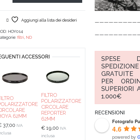
Aggiungi alla lista dei desideri
—————————
COD:
HOY014
—————————
ategorie:
filtri
,
ND
SEGUENTI ACCESSORI
SPESE D
SPEDIZIONE
GRATUITE
PER ORDIN
SUPERIORI A
FILTRO
1.000€
FILTRO
POLARIZZATORE
POLARIZZATORE
CIRCOLARE
CIRCOLARE
RECENSIONI
REPORTER
HOYA 62MM
62MM
Fotografo P
€
37,00
IVA
4.6
€
19,00
IVA
nclusa
powered by
inclusa