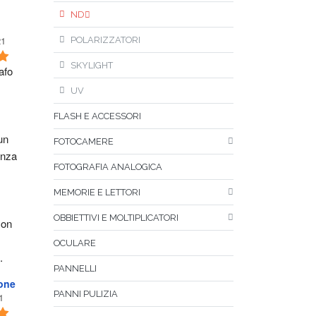
ND
21
POLARIZZATORI
SKYLIGHT
fo 
UV
FLASH E ACCESSORI
n 
FOTOCAMERE
nza 
FOTOGRAFIA ANALOGICA
MEMORIE E LETTORI
OBBIETTIVI E MOLTIPLICATORI
on 
OCULARE
.
PANNELLI
one
PANNI PULIZIA
1