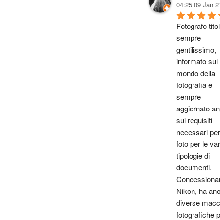
04:25 09 Jan 2
Fotografo titol
sempre 
gentilissimo, 
informato sul 
mondo della 
fotografia e 
sempre 
aggiornato an
sui requisiti 
necessari per 
foto per le vari
tipologie di 
documenti. 
Concessionari
Nikon, ha anc
diverse macch
fotografiche p