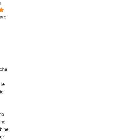
1
are 
che 
le 
e 
o 
he 
ine 
er 