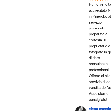
Punto vendita 
accreditato Ni
in Pinerolo: ot
servizio, 
personale 
preparato e 
cortesia. Il 
proprietario è 
fotografo in gr
di dare 
consulenze 
professionali. 
Offerto ai client
servizio di con
vendita dell'u
Assolutament
consigliato!
elena massi