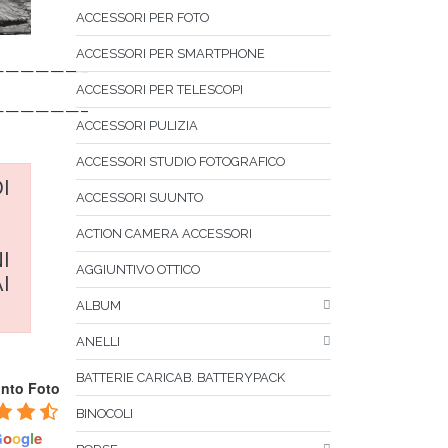
ACCESSORI PER FOTO
ACCESSORI PER SMARTPHONE
——————–
ACCESSORI PER TELESCOPI
——————–
ACCESSORI PULIZIA
ACCESSORI STUDIO FOTOGRAFICO
I
ACCESSORI SUUNTO
ACTION CAMERA ACCESSORI
I
AGGIUNTIVO OTTICO
I
ALBUM
ANELLI
BATTERIE CARICAB. BATTERYPACK
unto Foto
BINOCOLI
G
o
o
g
l
e