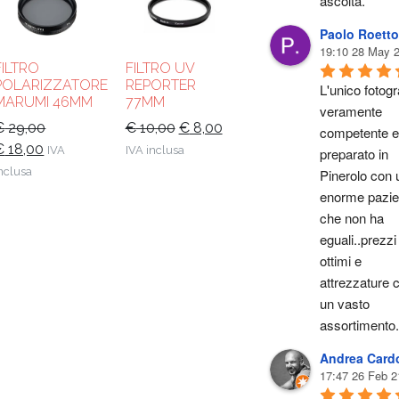
ascolta.
Paolo Roetto
19:10 28 May 
FILTRO
FILTRO UV
POLARIZZATORE
REPORTER
L'unico fotogra
MARUMI 46MM
77MM
veramente 
Il
Il
€
29,00
€
10,00
€
8,00
competente e 
l
Il
prezzo
prezzo
€
18,00
IVA
IVA inclusa
preparato in 
prezzo
prezzo
originale
attuale
nclusa
Pinerolo con u
riginale
attuale
era:
è:
enorme pazie
ra:
è:
€ 10,00.
€ 8,00.
che non ha 
 29,00.
€ 18,00.
eguali..prezzi 
ottimi e 
attrezzature c
un vasto 
assortimento.
Andrea Card
17:47 26 Feb 2