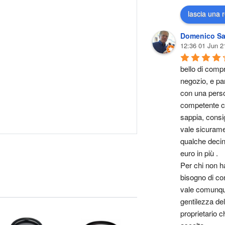
lascia una 
Domenico Sa
12:36 01 Jun 2
bello di compr
negozio, e par
con una perso
competente ch
sappia, consig
vale sicurame
qualche decina
euro in più .
Per chi non ha
bisogno di cons
vale comunque
gentilezza del 
proprietario ch