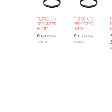
FILTRO UV
FILTRO UV
REPORTER
REPORTER
86MM
62MM
€
17,00
€
12,90
IVA
IVA
I
inclusa
inclusa
i
o
e
€