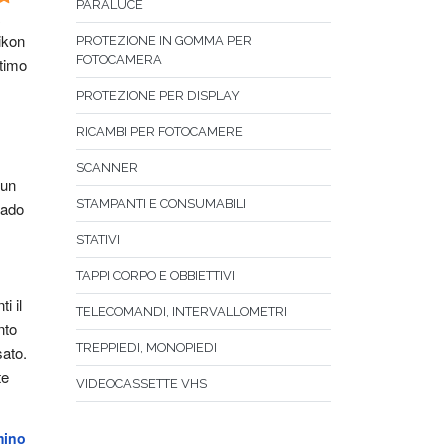
PARALUCE
kon 
PROTEZIONE IN GOMMA PER
FOTOCAMERA
timo 
PROTEZIONE PER DISPLAY
RICAMBI PER FOTOCAMERE
SCANNER
un 
STAMPANTI E CONSUMABILI
ado 
STATIVI
TAPPI CORPO E OBBIETTIVI
i il 
TELECOMANDI, INTERVALLOMETRI
to 
TREPPIEDI, MONOPIEDI
sato.
e 
VIDEOCASSETTE VHS
mino