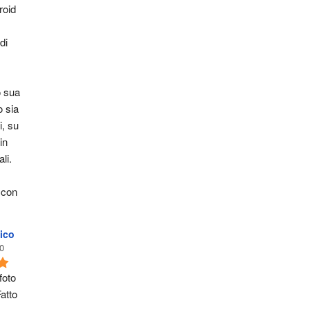
oid 
i 
 sua 
 sia 
, su 
n 
li. 
 con 
ico
0
oto 
atto 