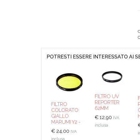
C
POTRESTI ESSERE INTERESSATO AI 
FILTRO UV
REPORTER
FILTRO
62MM
COLORATO
GIALLO
€
12,90
IVA
MARUMI Y2 -
inclusa
€
24,00
IVA
i
inclusa