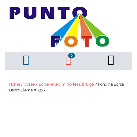
0
Home
/
borse
/
Borse reflex, mirrorless, bridge
/ Fondina Borsa
Benro Element Z20