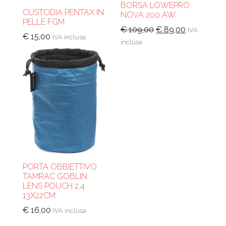
BORSA LOWEPRO
CUSTODIA PENTAX IN
NOVA 200 AW
PELLE FGM
Il
Il
€
109,00
€
89,00
IVA
€
15,00
IVA inclusa
prezzo
prezzo
inclusa
originale
attuale
era:
è:
€ 109,00.
€ 89,00.
PORTA OBBIETTIVO
TAMRAC GOBLIN
LENS POUCH 2.4
13X22CM
€
16,00
IVA inclusa