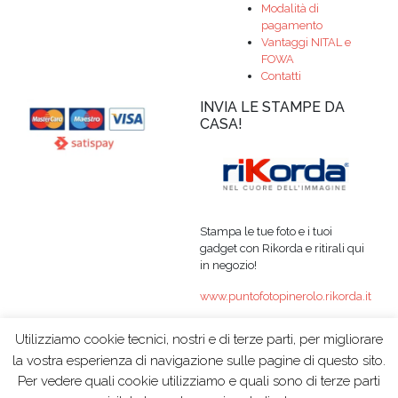
Modalità di
pagamento
Vantaggi NITAL e
FOWA
Contatti
INVIA LE STAMPE DA
CASA!
Stampa le tue foto e i tuoi
gadget con Rikorda e ritirali qui
in negozio!
www.puntofotopinerolo.rikorda.it
Utilizziamo cookie tecnici, nostri e di terze parti, per migliorare
la vostra esperienza di navigazione sulle pagine di questo sito.
Per vedere quali cookie utilizziamo e quali sono di terze parti
© 2015 PUNTO FOTO
|
P.IVA 06980680018
|