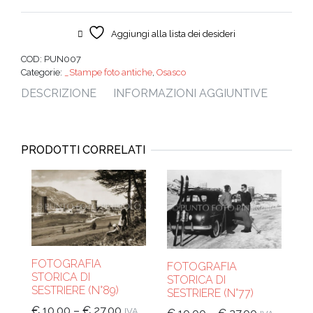
Aggiungi alla lista dei desideri
COD:
PUN007
Categorie:
_Stampe foto antiche
,
Osasco
DESCRIZIONE
INFORMAZIONI AGGIUNTIVE
PRODOTTI CORRELATI
FOTOGRAFIA
FOTOGRAFIA
STORICA DI
STORICA DI
SESTRIERE (N°89)
SESTRIERE (N°77)
€
10,00
–
€
27,00
IVA