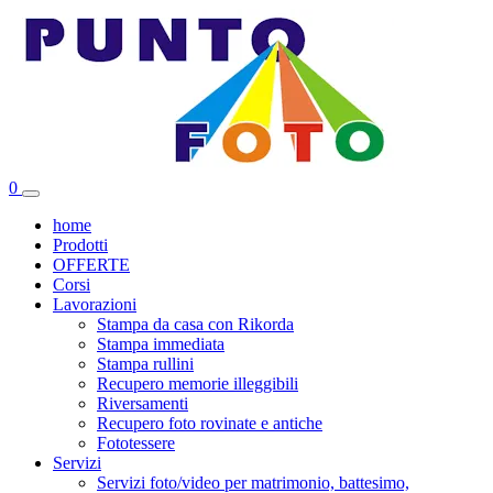
Vai
al
contenuto
0
home
Prodotti
OFFERTE
Corsi
Lavorazioni
Stampa da casa con Rikorda
Stampa immediata
Stampa rullini
Recupero memorie illeggibili
Riversamenti
Recupero foto rovinate e antiche
Fototessere
Servizi
Servizi foto/video per matrimonio, battesimo,