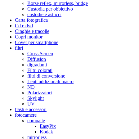
Borse reflex, mirrorless, bridge
Custodia per obbiettivo
custodie e astucci
Carta fotografica
Cd e dvd
Cinghie e tracolle
Copri monitor
Cover per smartphone
filtri
Cross Screen
Diffusion
digradanti
Filtri colorati
filtri di conversione
Lenti addizionali macro
ND
Polarizzatori
Skylight
UV
flash e accessori
fotocamere
compatte
EasyPix
Kodak
mirrorless