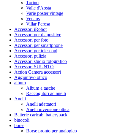
Torino
Valle d'Aosta
Varie poster vintage
Venaus
Villar Perosa
Accessori iRobot
Accessori per diapositive
Accessori per foto
Accessori per smartphone
Accessori per telescopi
Accessori pulizia
Accessori studio fotografico
Accessori SUUNTO
Action Camera accessori
Aggiuntivo ottico
album
Album a tasche
Raccoglitori ad anelli
Anelli
Anelli adattatori
Anelli inversione ottica
Batterie caricab. batterypack
binocoli
borse
Borse pronto per analogico