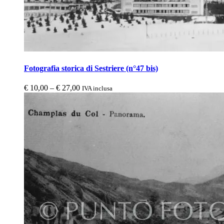
Fotografia storica di Sestriere (n°47 bis)
€
10,00
–
€
27,00
IVA inclusa