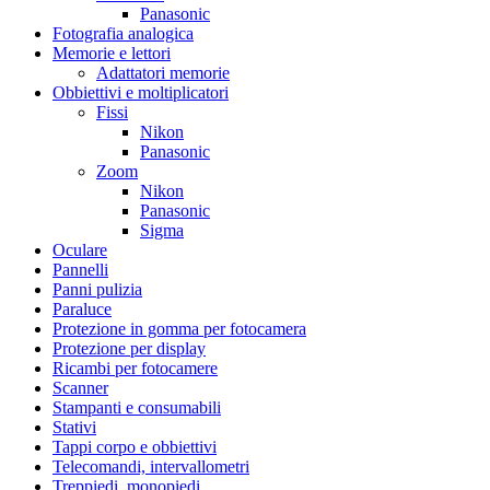
Panasonic
Fotografia analogica
Memorie e lettori
Adattatori memorie
Obbiettivi e moltiplicatori
Fissi
Nikon
Panasonic
Zoom
Nikon
Panasonic
Sigma
Oculare
Pannelli
Panni pulizia
Paraluce
Protezione in gomma per fotocamera
Protezione per display
Ricambi per fotocamere
Scanner
Stampanti e consumabili
Stativi
Tappi corpo e obbiettivi
Telecomandi, intervallometri
Treppiedi, monopiedi