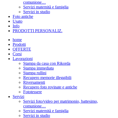
comunione…
Servizi maternità e famiglia
Servizi in studio
Foto antiche
Usato
Info
PRODOTTI PERSONALIZ.
home
Prodotti
OFFERTE
Corsi
Lavorazioni
Stampa da casa con Rikorda
Stampa immediata
Stampa rullini
Recupero memorie illeggibili
Riversamenti
Recupero foto rovinate e antiche
Fototessere
Servizi
Servizi foto/video per matrimonio, battesimo,
comunione…
Servizi maternità e famiglia
Servizi in studio