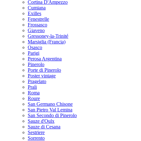
Cortina D'Ampezzo
Cumiana
Exilles
Fenestrelle
Frossasco
Giaveno
Gressoney-la-Trinité
Marsiglia (Francia)
Osasco
Parigi
Perosa Argentina
Pinerolo
Porte di Pinerolo
Poster vintage
Pragelato
Prali
Roma
Roure
San Germano Chisone
San Pietro Val Lemina
San Secondo di Pinerolo
Sauze d'Oulx
Sauze di Cesana
Sestriere
Sorrento