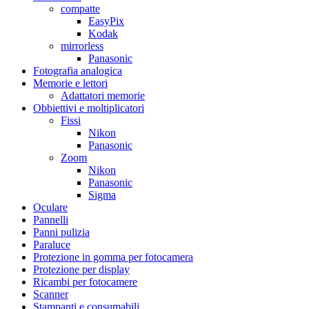
compatte
EasyPix
Kodak
mirrorless
Panasonic
Fotografia analogica
Memorie e lettori
Adattatori memorie
Obbiettivi e moltiplicatori
Fissi
Nikon
Panasonic
Zoom
Nikon
Panasonic
Sigma
Oculare
Pannelli
Panni pulizia
Paraluce
Protezione in gomma per fotocamera
Protezione per display
Ricambi per fotocamere
Scanner
Stampanti e consumabili