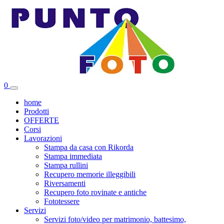
Vai
al
contenuto
0
home
Prodotti
OFFERTE
Corsi
Lavorazioni
Stampa da casa con Rikorda
Stampa immediata
Stampa rullini
Recupero memorie illeggibili
Riversamenti
Recupero foto rovinate e antiche
Fototessere
Servizi
Servizi foto/video per matrimonio, battesimo,