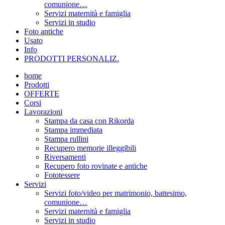
comunione…
Servizi maternità e famiglia
Servizi in studio
Foto antiche
Usato
Info
PRODOTTI PERSONALIZ.
home
Prodotti
OFFERTE
Corsi
Lavorazioni
Stampa da casa con Rikorda
Stampa immediata
Stampa rullini
Recupero memorie illeggibili
Riversamenti
Recupero foto rovinate e antiche
Fototessere
Servizi
Servizi foto/video per matrimonio, battesimo,
comunione…
Servizi maternità e famiglia
Servizi in studio