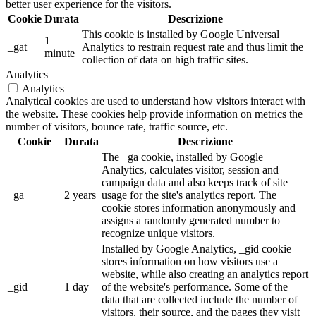
better user experience for the visitors.
Cookie
Durata
Descrizione
This cookie is installed by Google Universal
1
_gat
Analytics to restrain request rate and thus limit the
minute
collection of data on high traffic sites.
Analytics
Analytics
Analytical cookies are used to understand how visitors interact with
the website. These cookies help provide information on metrics the
number of visitors, bounce rate, traffic source, etc.
Cookie
Durata
Descrizione
The _ga cookie, installed by Google
Analytics, calculates visitor, session and
campaign data and also keeps track of site
_ga
2 years
usage for the site's analytics report. The
cookie stores information anonymously and
assigns a randomly generated number to
recognize unique visitors.
Installed by Google Analytics, _gid cookie
stores information on how visitors use a
website, while also creating an analytics report
_gid
1 day
of the website's performance. Some of the
data that are collected include the number of
visitors, their source, and the pages they visit