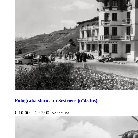
Fotografia storica di Sestriere (n°45 bis)
€
10,00
–
€
27,00
IVA inclusa