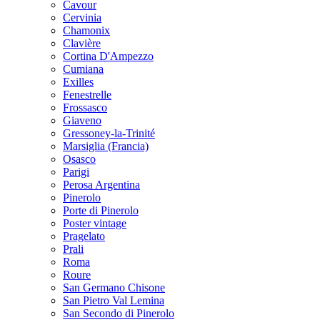
Cavour
Cervinia
Chamonix
Clavière
Cortina D'Ampezzo
Cumiana
Exilles
Fenestrelle
Frossasco
Giaveno
Gressoney-la-Trinité
Marsiglia (Francia)
Osasco
Parigi
Perosa Argentina
Pinerolo
Porte di Pinerolo
Poster vintage
Pragelato
Prali
Roma
Roure
San Germano Chisone
San Pietro Val Lemina
San Secondo di Pinerolo