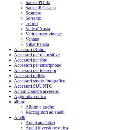
Sauze d'Oulx
Sauze di Cesana
Sestriere
Sorrento
Torino
Valle d'Aosta
Varie poster vintage
Venaus
Villar Perosa
Accessori iRobot
Accessori per diapositive
Accessori per foto
Accessori per smartphone
Accessori per telescopi
Accessori pulizia
Accessori studio fotografico
Accessori SUUNTO
Action Camera accessori
Aggiuntivo ottico
album
Album a tasche
Raccoglitori ad anelli
Anelli
Anelli adattatori
Anelli inversione ottica