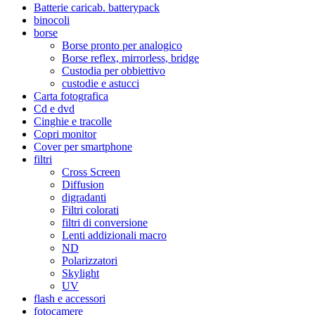
Batterie caricab. batterypack
binocoli
borse
Borse pronto per analogico
Borse reflex, mirrorless, bridge
Custodia per obbiettivo
custodie e astucci
Carta fotografica
Cd e dvd
Cinghie e tracolle
Copri monitor
Cover per smartphone
filtri
Cross Screen
Diffusion
digradanti
Filtri colorati
filtri di conversione
Lenti addizionali macro
ND
Polarizzatori
Skylight
UV
flash e accessori
fotocamere