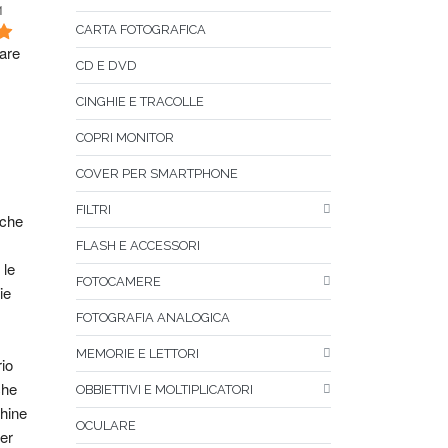
1
CARTA FOTOGRAFICA
are 
CD E DVD
CINGHIE E TRACOLLE
COPRI MONITOR
COVER PER SMARTPHONE
FILTRI
che 
FLASH E ACCESSORI
le 
FOTOCAMERE
e 
FOTOGRAFIA ANALOGICA
MEMORIE E LETTORI
o 
he 
OBBIETTIVI E MOLTIPLICATORI
ine 
OCULARE
er 