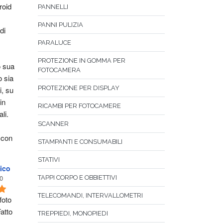
oid 
PANNELLI
PANNI PULIZIA
i 
PARALUCE
PROTEZIONE IN GOMMA PER
 sua 
FOTOCAMERA
 sia 
PROTEZIONE PER DISPLAY
, su 
n 
RICAMBI PER FOTOCAMERE
li. 
SCANNER
 con 
STAMPANTI E CONSUMABILI
STATIVI
ico
0
TAPPI CORPO E OBBIETTIVI
TELECOMANDI, INTERVALLOMETRI
oto 
atto 
TREPPIEDI, MONOPIEDI