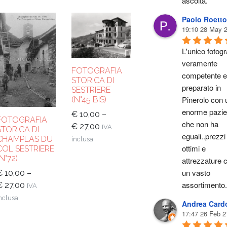
ascolta.
Paolo Roetto
19:10 28 May 
L'unico fotogra
veramente 
FOTOGRAFIA
competente e 
STORICA DI
preparato in 
SESTRIERE
Pinerolo con u
(N°45 BIS)
enorme pazie
€
10,00
–
FOTOGRAFIA
che non ha 
€
27,00
IVA
STORICA DI
eguali..prezzi 
CHAMPLAS DU
inclusa
ottimi e 
COL SESTRIERE
(N°72)
attrezzature c
un vasto 
€
10,00
–
assortimento.
€
27,00
IVA
nclusa
Andrea Card
17:47 26 Feb 2