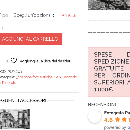
Tipo
Annulla
—————————
Quantità
—————————
AGGIUNGI AL CARRELLO
SPESE D
SPEDIZIONE
Aggiungi alla lista dei desideri
GRATUITE
COD:
PUN201
PER ORDIN
ategorie:
_Stampe foto antiche
,
San Secondo
SUPERIORI A
i Pinerolo
1.000€
SEGUENTI ACCESSORI
RECENSIONI
Fotografo P
4.6
powered by