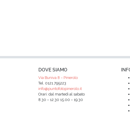
DOVE SIAMO
INF
Via Buniva 8 – Pinerolo
Tel. 0121.795223
info@puntofotopinerolo.it
Orari: dal martedì al sabato
8.30 – 12.30 15.00 – 19.30