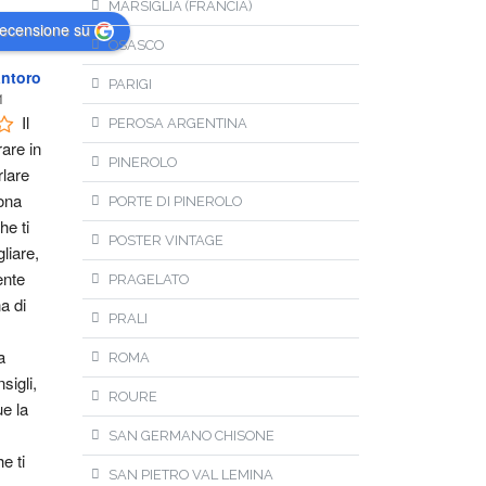
MARSIGLIA (FRANCIA)
recensione su
OSASCO
ntoro
PARIGI
1
Il 
PEROSA ARGENTINA
are in 
PINEROLO
lare 
na 
PORTE DI PINEROLO
e ti 
POSTER VINTAGE
liare, 
nte 
PRAGELATO
 di 
PRALI
 
ROMA
igli, 
ROURE
 la 
SAN GERMANO CHISONE
e ti 
SAN PIETRO VAL LEMINA