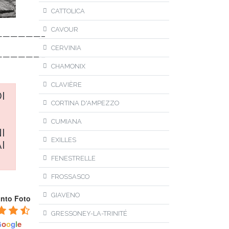
CATTOLICA
CAVOUR
——————–
CERVINIA
——————–
CHAMONIX
CLAVIÈRE
I
CORTINA D'AMPEZZO
CUMIANA
I
EXILLES
I
FENESTRELLE
FROSSASCO
GIAVENO
unto Foto
GRESSONEY-LA-TRINITÉ
G
o
o
g
l
e