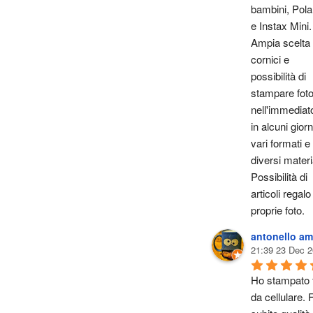
bambini, Polar
e Instax Mini. 
Ampia scelta d
cornici e 
possibilità di 
stampare foto
nell'immediato
in alcuni giorni
vari formati e i
diversi materia
Possibilità di 
articoli regalo
proprie foto.
antonello am
21:39 23 Dec 2
Ho stampato f
da cellulare. F