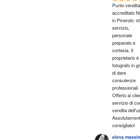
Punto vendita 
accreditato Ni
in Pinerolo: ot
servizio, 
personale 
preparato e 
cortesia. Il 
proprietario è 
fotografo in gr
di dare 
consulenze 
professionali. 
Offerto ai client
servizio di con
vendita dell'u
Assolutament
consigliato!
elena massi