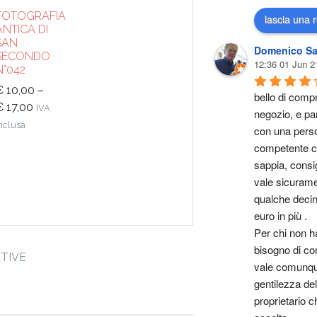
FOTOGRAFIA
lascia una 
ANTICA DI
SAN
Domenico Sa
SECONDO
12:36 01 Jun 2
N°042
€
10,00
–
bello di compr
€
17,00
IVA
negozio, e par
nclusa
con una perso
competente ch
sappia, consig
vale sicurame
qualche decina
euro in più .
Per chi non ha
bisogno di cons
TIVE
vale comunque
gentilezza del 
proprietario ch