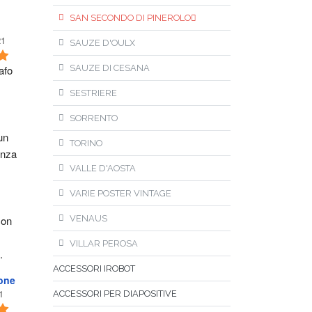
SAN SECONDO DI PINEROLO
21
SAUZE D'OULX
fo 
SAUZE DI CESANA
SESTRIERE
SORRENTO
n 
TORINO
nza 
VALLE D'AOSTA
VARIE POSTER VINTAGE
on 
VENAUS
VILLAR PEROSA
.
ACCESSORI IROBOT
one
1
ACCESSORI PER DIAPOSITIVE