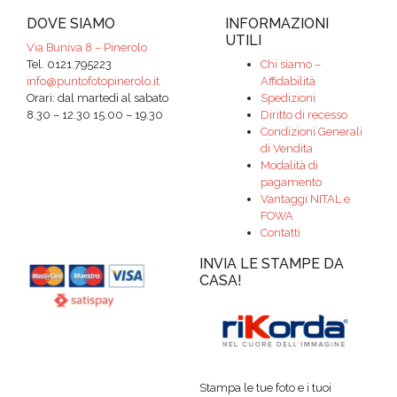
DOVE SIAMO
INFORMAZIONI
UTILI
Via Buniva 8 – Pinerolo
Tel. 0121.795223
Chi siamo –
info@puntofotopinerolo.it
Affidabilità
Orari: dal martedì al sabato
Spedizioni
8.30 – 12.30 15.00 – 19.30
Diritto di recesso
Condizioni Generali
di Vendita
Modalità di
pagamento
Vantaggi NITAL e
FOWA
Contatti
INVIA LE STAMPE DA
CASA!
Stampa le tue foto e i tuoi