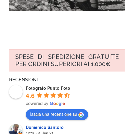
———————————————–
———————————————–
SPESE DI SPEDIZIONE GRATUITE
PER ORDINI SUPERIORI AI 1.000€
RECENSIONI
Fotografo Punto Foto
4.6
powered by
G
o
o
g
l
e
lascia una recensione su
Domenico Santoro
12:36 01 Jun 21