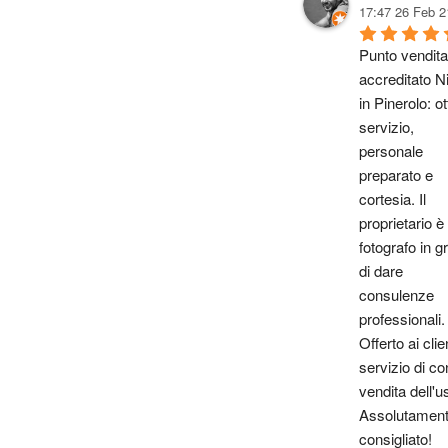
17:47 26 Feb 2
Punto vendita 
accreditato Ni
in Pinerolo: ot
servizio, 
personale 
preparato e 
cortesia. Il 
proprietario è 
fotografo in gr
di dare 
consulenze 
professionali. 
Offerto ai client
servizio di con
vendita dell'u
Assolutament
consigliato!