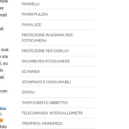
ine 
PANNELLI
er 
oid 
PANNI PULIZIA
PARALUCE
i 
PROTEZIONE IN GOMMA PER
FOTOCAMERA
 sua 
PROTEZIONE PER DISPLAY
 sia 
RICAMBI PER FOTOCAMERE
, su 
n 
SCANNER
li. 
STAMPANTI E CONSUMABILI
 con 
STATIVI
TAPPI CORPO E OBBIETTIVI
ico
TELECOMANDI, INTERVALLOMETRI
0
TREPPIEDI, MONOPIEDI
oto 