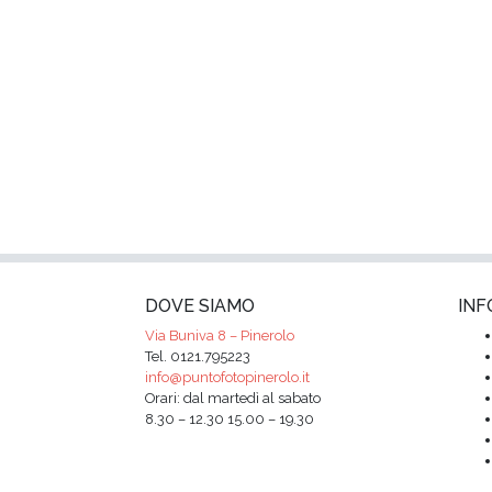
DOVE SIAMO
INF
Via Buniva 8 – Pinerolo
Tel. 0121.795223
info@puntofotopinerolo.it
Orari: dal martedì al sabato
8.30 – 12.30 15.00 – 19.30