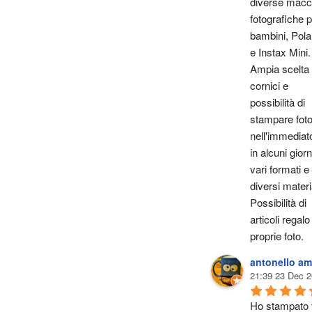
diverse macch
fotografiche p
bambini, Polar
e Instax Mini. 
Ampia scelta d
cornici e 
possibilità di 
stampare foto
nell'immediato
in alcuni giorni
vari formati e i
diversi materia
Possibilità di 
articoli regalo
proprie foto.
antonello am
21:39 23 Dec 2
Ho stampato f