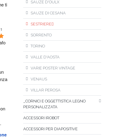
SAUZE D'OULX
e ti 
SAUZE DI CESANA
SESTRIERE
21
SORRENTO
fo 
TORINO
VALLE D'AOSTA
VARIE POSTER VINTAGE
n 
nza 
VENAUS
VILLAR PEROSA
_CORNICI E OGGETTISTICA LEGNO
PERSONALIZZATA
on 
ACCESSORI IROBOT
.
ACCESSORI PER DIAPOSITIVE
one