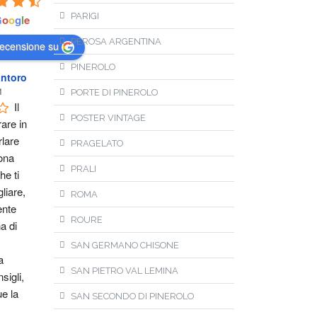
PARIGI
G
o
o
g
l
e
PEROSA ARGENTINA
recensione su
PINEROLO
ntoro
1
PORTE DI PINEROLO
Il 
POSTER VINTAGE
are in 
lare 
PRAGELATO
na 
PRALI
e ti 
liare, 
ROMA
nte 
ROURE
 di 
SAN GERMANO CHISONE
 
SAN PIETRO VAL LEMINA
igli, 
 la 
SAN SECONDO DI PINEROLO