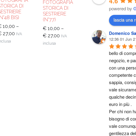
4.6
FOTOGRAFIA
FOTOGRAFIA
STORICA DI
STORICA DI
powered by
SESTRIERE
SESTRIERE
(N°48 BIS)
(N°77)
lascia una 
€
10,00
–
€
10,00
–
Domenico Sa
€
27,00
IVA
€
27,00
IVA
12:36 01 Jun 2
nclusa
inclusa
bello di compr
negozio, e par
con una perso
competente ch
sappia, consig
vale sicurame
qualche decina
euro in più .
Per chi non ha
bisogno di cons
vale comunque
gentilezza del 