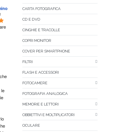
mino
CARTA FOTOGRAFICA
1
CD E DVD
are 
CINGHIE E TRACOLLE
COPRI MONITOR
COVER PER SMARTPHONE
FILTRI
FLASH E ACCESSORI
che 
FOTOCAMERE
le 
FOTOGRAFIA ANALOGICA
e 
MEMORIE E LETTORI
OBBIETTIVI E MOLTIPLICATORI
o 
he 
OCULARE