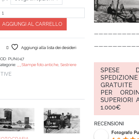
Quantità
AGGIUNGI AL CARRELLO
—————————
—————————
Aggiungi alla lista dei desideri
COD:
PUN047
ategorie:
__Stampe foto antiche
,
Sestriere
SPESE D
TIVE
SPEDIZIONE
GRATUITE
PER ORDIN
SUPERIORI A
1.000€
RECENSIONI
Fotografo P