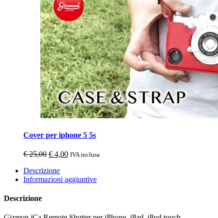
era:
è:
€ 39,00.
€ 4,00.
Cover per iphone 5 5s
Il
Il
€
25,00
€
4,00
IVA inclusa
prezzo
prezzo
Descrizione
originale
attuale
Informazioni aggiuntive
era:
è:
€ 25,00.
€ 4,00.
Descrizione
Gizmon iCa Remote Shutter per iPhone, iPad, iPod touch