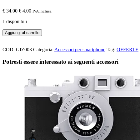
Il
Il
€
34,00
€
4,00
IVA inclusa
prezzo
prezzo
1 disponibili
originale
attuale
era:
è:
Aggiungi al carrello
€ 34,00.
€ 4,00.
COD:
GIZ003
Categoria:
Accessori per smartphone
Tag:
OFFERTE
Potresti essere interessato ai seguenti accessori