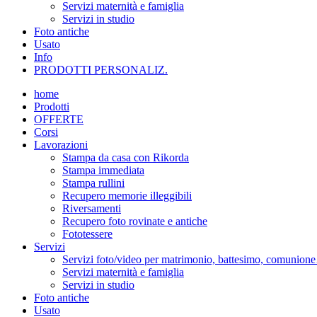
Servizi maternità e famiglia
Servizi in studio
Foto antiche
Usato
Info
PRODOTTI PERSONALIZ.
home
Prodotti
OFFERTE
Corsi
Lavorazioni
Stampa da casa con Rikorda
Stampa immediata
Stampa rullini
Recupero memorie illeggibili
Riversamenti
Recupero foto rovinate e antiche
Fototessere
Servizi
Servizi foto/video per matrimonio, battesimo, comunio
Servizi maternità e famiglia
Servizi in studio
Foto antiche
Usato