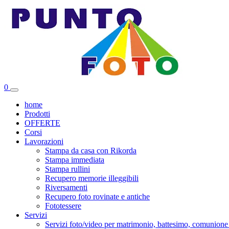
Vai
al
contenuto
0
home
Prodotti
OFFERTE
Corsi
Lavorazioni
Stampa da casa con Rikorda
Stampa immediata
Stampa rullini
Recupero memorie illeggibili
Riversamenti
Recupero foto rovinate e antiche
Fototessere
Servizi
Servizi foto/video per matrimonio, battesimo, comunio