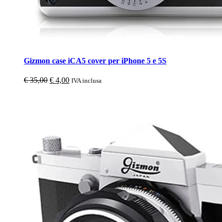
Gizmon case iCA5 cover per iPhone 5 e 5S
Il
Il
€
35,00
€
4,00
IVA inclusa
prezzo
prezzo
originale
attuale
era:
è:
€ 35,00.
€ 4,00.