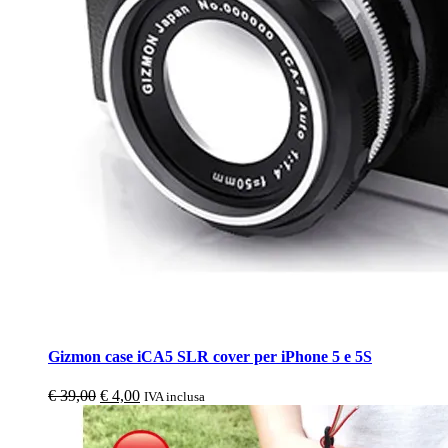
Gizmon case iCA5 SLR cover per iPhone 5 e 5S
Il
Il
€
39,00
€
4,00
IVA inclusa
prezzo
prezzo
originale
attuale