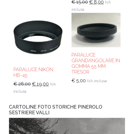
originale
attuale
Il
Il
€
15,00
€
8,00
IVA
era:
è:
prezzo
prezzo
inclusa
€ 14,00.
€ 10,00.
originale
attuale
era:
è:
€ 15,00.
€ 8,00.
PARALUCE
GRANDANGOLARE IN
GOMMA 55 MM.
PARALUCE NIKON
TRESOR
HB-45
€
5,00
IVA inclusa
Il
Il
€
26,00
€
19,00
IVA
prezzo
prezzo
inclusa
originale
attuale
era:
è:
CARTOLINE FOTO STORICHE PINEROLO
€ 26,00.
€ 19,00.
SESTRIERE VALLI