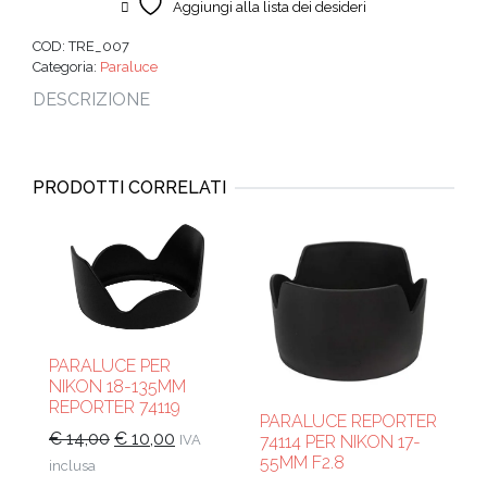
Aggiungi alla lista dei desideri
COD:
TRE_007
Categoria:
Paraluce
DESCRIZIONE
PRODOTTI CORRELATI
PARALUCE PER
NIKON 18-135MM
REPORTER 74119
PARALUCE REPORTER
Il
Il
€
14,00
€
10,00
IVA
74114 PER NIKON 17-
55MM F2.8
prezzo
prezzo
inclusa