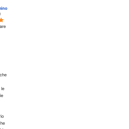
mino
1
are 
che 
le 
e 
o 
he 