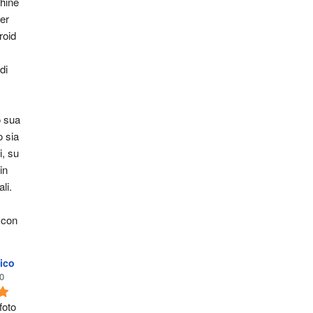
ine 
er 
oid 
i 
 sua 
 sia 
, su 
n 
li. 
 con 
ico
0
oto 