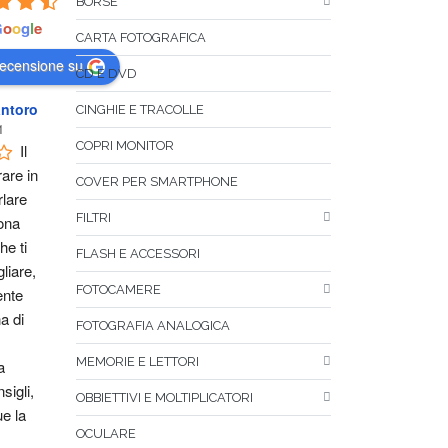
BORSE
G
o
o
g
l
e
CARTA FOTOGRAFICA
recensione su
CD E DVD
ntoro
CINGHIE E TRACOLLE
1
COPRI MONITOR
Il 
are in 
COVER PER SMARTPHONE
lare 
FILTRI
na 
e ti 
FLASH E ACCESSORI
liare, 
FOTOCAMERE
nte 
 di 
FOTOGRAFIA ANALOGICA
MEMORIE E LETTORI
 
igli, 
OBBIETTIVI E MOLTIPLICATORI
 la 
OCULARE