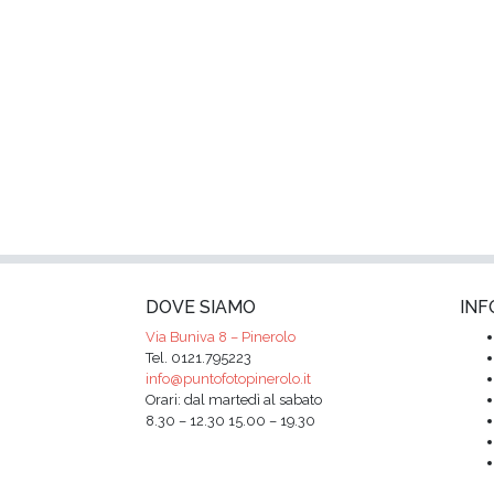
DOVE SIAMO
INF
Via Buniva 8 – Pinerolo
Tel. 0121.795223
info@puntofotopinerolo.it
Orari: dal martedì al sabato
8.30 – 12.30 15.00 – 19.30