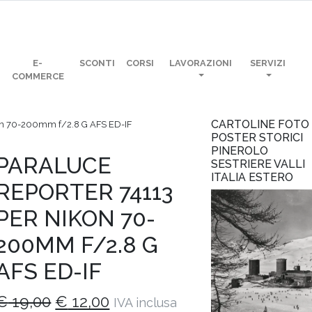
E-
SCONTI
CORSI
LAVORAZIONI
SERVIZI
COMMERCE
CARTOLINE FOTO
kon 70-200mm f/2.8 G AFS ED-IF
POSTER STORICI
PINEROLO
PARALUCE
SESTRIERE VALLI
ITALIA ESTERO
REPORTER 74113
PER NIKON 70-
200MM F/2.8 G
AFS ED-IF
Il
Il
€
19,00
€
12,00
IVA inclusa