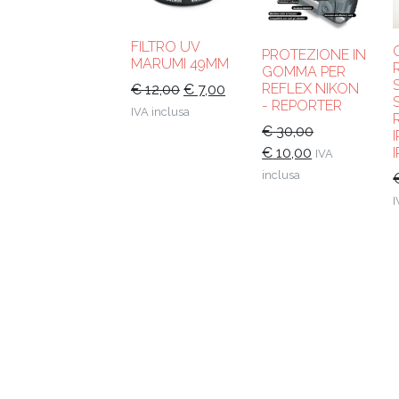
FILTRO UV
PROTEZIONE IN
MARUMI 49MM
GOMMA PER
REFLEX NIKON
Il
Il
€
12,00
€
7,00
- REPORTER
prezzo
prezzo
IVA inclusa
€
30,00
originale
attuale
Il
Il
€
10,00
era:
è:
IVA
prezzo
prezzo
€ 12,00.
€ 7,00.
inclusa
originale
attuale
I
era:
è:
€ 30,00.
€ 10,00.