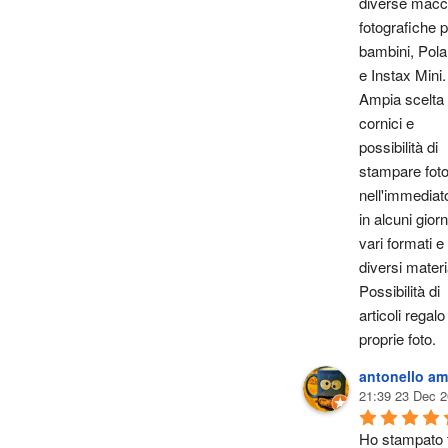
diverse macch
fotografiche p
bambini, Polar
e Instax Mini. 
Ampia scelta d
cornici e 
possibilità di 
stampare foto
nell'immediato
in alcuni giorni
vari formati e i
diversi materia
Possibilità di 
articoli regalo
proprie foto.
antonello am
21:39 23 Dec 2
Ho stampato f