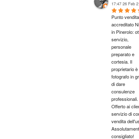
17:47 26 Feb 2
Punto vendita 
accreditato Ni
in Pinerolo: ot
servizio, 
personale 
preparato e 
cortesia. Il 
proprietario è 
fotografo in gr
di dare 
consulenze 
professionali. 
Offerto ai client
servizio di con
vendita dell'u
Assolutament
consigliato!