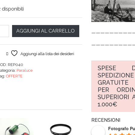
prezzo
prezzo
 disponibili
originale
attuale
era:
è:
tità
AGGIUNGI AL CARRELLO
—————————
€ 19,00.
€ 12,00.
—————————
Aggiungi alla lista dei desideri
COD:
REP040
SPESE D
ategoria:
Paraluce
SPEDIZIONE
Tag:
OFFERTE
GRATUITE
PER ORDIN
SUPERIORI A
1.000€
RECENSIONI
Fotografo P