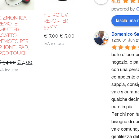
4.6
powered by
FILTRO UV
GIZMON ICA
lascia una 
REPORTER
REMOTE
55MM
SHUTTER
Domenico Sa
Il
Il
SCATTO
€
7,00
€
5,00
12:36 01 Jun 2
REMOTO PER
prezzo
prezzo
IVA inclusa
IPHONE, IPAD,
originale
attuale
IPOD TOUCH
bello di compr
era:
è:
negozio, e par
Il
Il
€
34,00
€
4,00
€ 7,00.
€ 5,00.
con una perso
prezzo
prezzo
VA inclusa
competente ch
originale
attuale
sappia, consig
era:
è:
vale sicurame
€ 34,00.
€ 4,00.
qualche decina
euro in più .
Per chi non ha
bisogno di cons
vale comunque
gentilezza del 