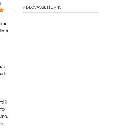
1
VIDEOCASSETTE VHS
kon 
timo 
un 
ado 
i il 
to 
sato.
e 