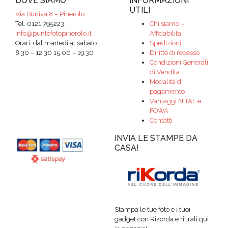
DOVE SIAMO
INFORMAZIONI
UTILI
Via Buniva 8 – Pinerolo
Tel. 0121.795223
Chi siamo –
info@puntofotopinerolo.it
Affidabilità
Orari: dal martedì al sabato
Spedizioni
8.30 – 12.30 15.00 – 19.30
Diritto di recesso
Condizioni Generali
di Vendita
Modalità di
pagamento
Vantaggi NITAL e
FOWA
Contatti
INVIA LE STAMPE DA
CASA!
Stampa le tue foto e i tuoi
gadget con Rikorda e ritirali qui