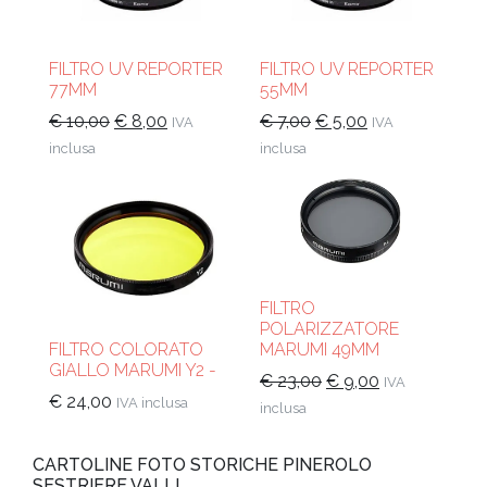
FILTRO UV REPORTER
FILTRO UV REPORTER
77MM
55MM
Il
Il
Il
Il
€
10,00
€
8,00
€
7,00
€
5,00
IVA
IVA
prezzo
prezzo
prezzo
prezzo
inclusa
inclusa
originale
attuale
originale
attuale
era:
è:
era:
è:
€ 10,00.
€ 8,00.
€ 7,00.
€ 5,00.
FILTRO
POLARIZZATORE
MARUMI 49MM
FILTRO COLORATO
GIALLO MARUMI Y2 -
Il
Il
€
23,00
€
9,00
IVA
€
24,00
IVA inclusa
prezzo
prezzo
inclusa
originale
attuale
era:
è:
CARTOLINE FOTO STORICHE PINEROLO
€ 23,00.
€ 9,00.
SESTRIERE VALLI