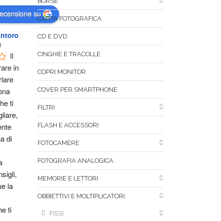
BORSE
recensione su
CARTA FOTOGRAFICA
ntoro
CD E DVD
1
Il 
CINGHIE E TRACOLLE
are in 
COPRI MONITOR
lare 
na 
COVER PER SMARTPHONE
e ti 
FILTRI
liare, 
nte 
FLASH E ACCESSORI
 di 
FOTOCAMERE
 
FOTOGRAFIA ANALOGICA
igli, 
MEMORIE E LETTORI
 la 
OBBIETTIVI E MOLTIPLICATORI
e ti 
FISSI