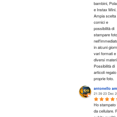
bambini, Polar
e Instax Mini. 
Ampia scelta d
cornici e 
possibilità di 
stampare foto
nell'immediato
in alcuni giorni
vari formati e i
diversi materia
Possibilità di 
articoli regalo
proprie foto.
antonello am
21:39 23 Dec 2
Ho stampato f
da cellulare. F