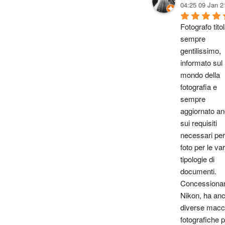
04:25 09 Jan 2
Fotografo titol
sempre 
gentilissimo, 
informato sul 
mondo della 
fotografia e 
sempre 
aggiornato an
sui requisiti 
necessari per 
foto per le vari
tipologie di 
documenti. 
Concessionari
Nikon, ha anc
diverse macch
fotografiche p