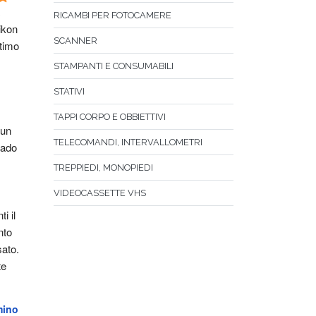
RICAMBI PER FOTOCAMERE
kon 
SCANNER
timo 
STAMPANTI E CONSUMABILI
STATIVI
TAPPI CORPO E OBBIETTIVI
un 
TELECOMANDI, INTERVALLOMETRI
ado 
TREPPIEDI, MONOPIEDI
VIDEOCASSETTE VHS
i il 
to 
sato.
e 
mino