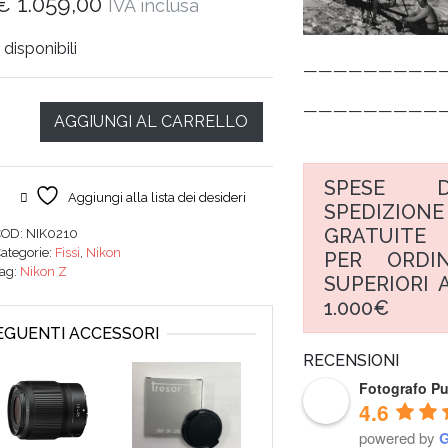
€
1.059,00
IVA inclusa
 disponibili
—————————
—————————
AGGIUNGI AL CARRELLO
SPESE D
Aggiungi alla lista dei desideri
SPEDIZIONE
GRATUITE
COD:
NIK0210
ategorie:
Fissi
,
Nikon
PER ORDIN
Tag:
Nikon Z
SUPERIORI A
1.000€
SEGUENTI ACCESSORI
RECENSIONI
Fotografo P
4.6
powered by