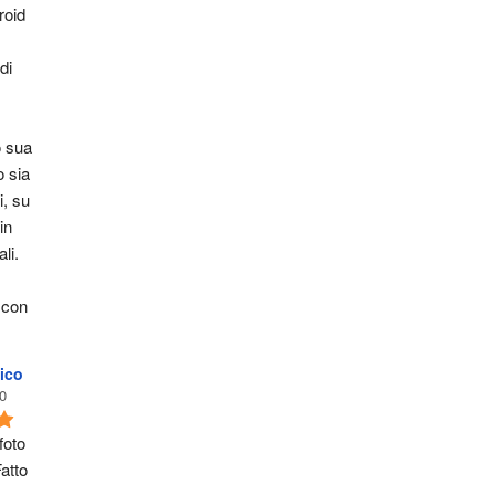
oid 
i 
 sua 
 sia 
, su 
n 
li. 
 con 
ico
0
oto 
atto 