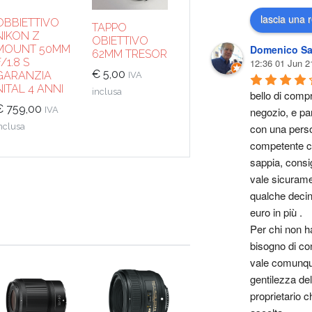
lascia una 
OBBIETTIVO
TAPPO
NIKON Z
OBIETTIVO
MOUNT 50MM
Domenico Sa
62MM TRESOR
F/1.8 S
12:36 01 Jun 2
€
5,00
GARANZIA
IVA
NITAL 4 ANNI
inclusa
bello di compr
€
759,00
IVA
negozio, e par
nclusa
con una perso
competente ch
sappia, consig
vale sicurame
qualche decina
euro in più .
Per chi non ha
bisogno di cons
vale comunque
gentilezza del 
proprietario ch