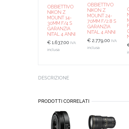
OBBIETTIVO
OBBIETTIVO
NIKON Z
NIKON Z
MOUNT 24-
MOUNT 14-
70MM F/2.8 S
30MM F/4 S
GARANZIA
GARANZIA
NITAL 4 ANNI
NITAL 4 ANNI
€
2.779,00
IVA
€
1.637,00
IVA
inclusa
inclusa
i
DESCRIZIONE
PRODOTTI CORRELATI