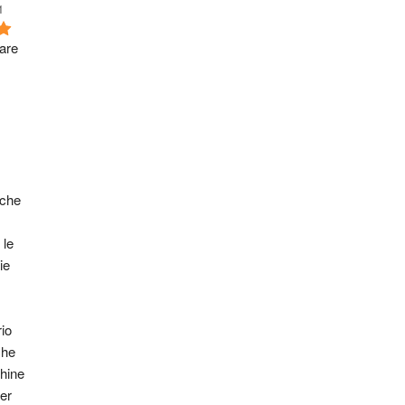
1
are 
che 
le 
e 
o 
he 
ine 
er 