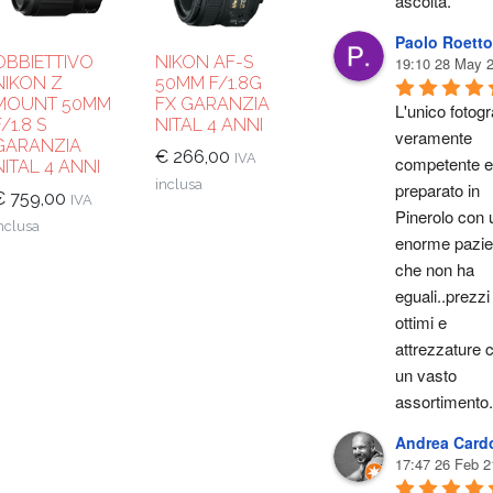
ascolta.
Paolo Roetto
OBBIETTIVO
NIKON AF-S
19:10 28 May 
NIKON Z
50MM F/1.8G
MOUNT 50MM
FX GARANZIA
L'unico fotogra
F/1.8 S
NITAL 4 ANNI
veramente 
GARANZIA
€
266,00
IVA
competente e 
NITAL 4 ANNI
inclusa
preparato in 
€
759,00
IVA
Pinerolo con u
nclusa
enorme pazie
che non ha 
eguali..prezzi 
.
ottimi e 
attrezzature c
un vasto 
assortimento.
Andrea Card
17:47 26 Feb 2