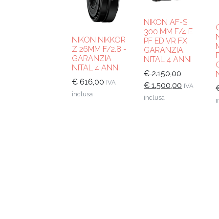
NIKON AF-S
300 MM F/4 E
NIKON NIKKOR
PF ED VR FX
Z 26MM F/2.8 -
GARANZIA
GARANZIA
NITAL 4 ANNI
NITAL 4 ANNI
€
2.150,00
€
616,00
IVA
Il
Il
€
1.500,00
IVA
inclusa
prezzo
prezzo
inclusa
i
originale
attuale
era:
è:
€ 2.150,00.
€ 1.500,00