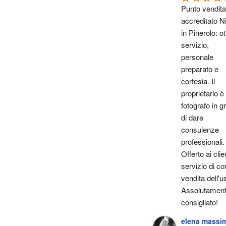
Punto vendita 
accreditato Ni
in Pinerolo: ot
servizio, 
personale 
preparato e 
cortesia. Il 
proprietario è 
fotografo in gr
di dare 
consulenze 
professionali. 
Offerto ai client
servizio di con
vendita dell'u
Assolutament
consigliato!
elena massi