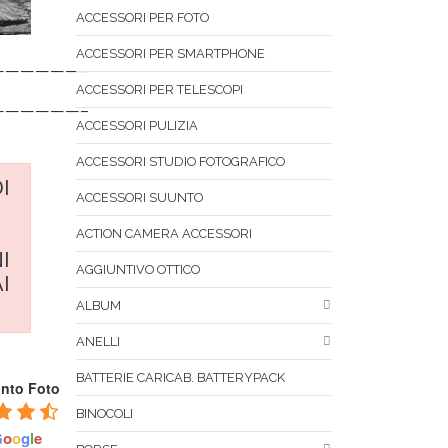
ACCESSORI PER FOTO
ACCESSORI PER SMARTPHONE
——————–
ACCESSORI PER TELESCOPI
——————–
ACCESSORI PULIZIA
ACCESSORI STUDIO FOTOGRAFICO
I
ACCESSORI SUUNTO
ACTION CAMERA ACCESSORI
I
AGGIUNTIVO OTTICO
I
ALBUM
ANELLI
BATTERIE CARICAB. BATTERYPACK
unto Foto
BINOCOLI
G
o
o
g
l
e