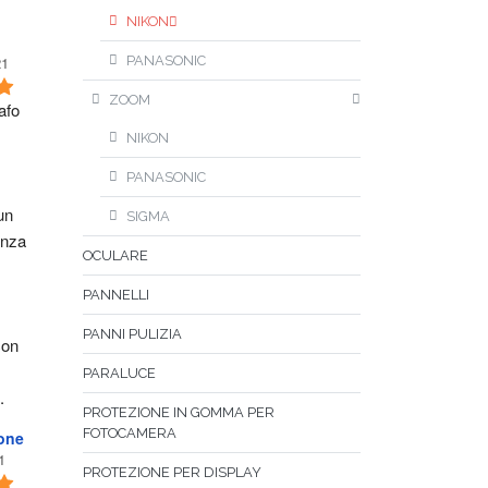
NIKON
21
PANASONIC
ZOOM
fo 
NIKON
PANASONIC
n 
SIGMA
nza 
OCULARE
PANNELLI
PANNI PULIZIA
on 
PARALUCE
.
PROTEZIONE IN GOMMA PER
FOTOCAMERA
one
1
PROTEZIONE PER DISPLAY