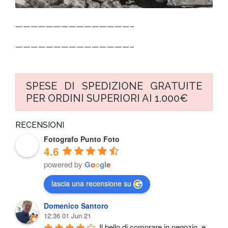
———————————————–
———————————————–
SPESE DI SPEDIZIONE GRATUITE
PER ORDINI SUPERIORI AI 1.000€
RECENSIONI
Fotografo Punto Foto
4.6
powered by
G
o
o
g
l
e
lascia una recensione su
Domenico Santoro
12:36 01 Jun 21
Il bello di comprare in negozio, e 