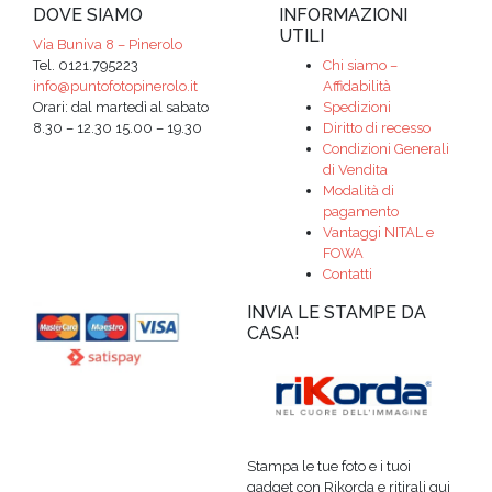
DOVE SIAMO
INFORMAZIONI
UTILI
Via Buniva 8 – Pinerolo
Tel. 0121.795223
Chi siamo –
info@puntofotopinerolo.it
Affidabilità
Orari: dal martedì al sabato
Spedizioni
8.30 – 12.30 15.00 – 19.30
Diritto di recesso
Condizioni Generali
di Vendita
Modalità di
pagamento
Vantaggi NITAL e
FOWA
Contatti
INVIA LE STAMPE DA
CASA!
Stampa le tue foto e i tuoi
gadget con Rikorda e ritirali qui