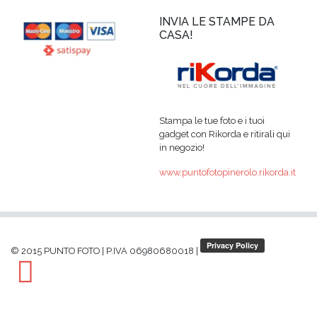
INVIA LE STAMPE DA
CASA!
Stampa le tue foto e i tuoi
gadget con Rikorda e ritirali qui
in negozio!
www.puntofotopinerolo.rikorda.it
© 2015 PUNTO FOTO
|
P.IVA 06980680018
|
Facebook