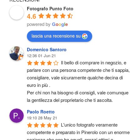
Fotografo Punto Foto
4.6
powered by
G
o
o
g
l
e
lascia una recensione su
Domenico Santoro
12:36 01 Jun 21
Il bello di comprare in negozio, e 
parlare con una persona competente che ti sappia, 
consigliare, vale sicuramente qualche decina di 
euro in più .
Per chi non ha bisogno di consigli, vale comunque 
la gentilezza del proprietario che ti ascolta.
Paolo Roetto
19:10 28 May 21
L'unico fotografo veramente 
competente e preparato in Pinerolo con un enorme 
pazienza che non ha eguali..prezzi ottimi e 