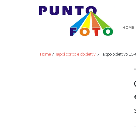
HOME
Home
/
Tappi corpo e obbiettivi
/ Tappo obiettivo LC-
3
Quan