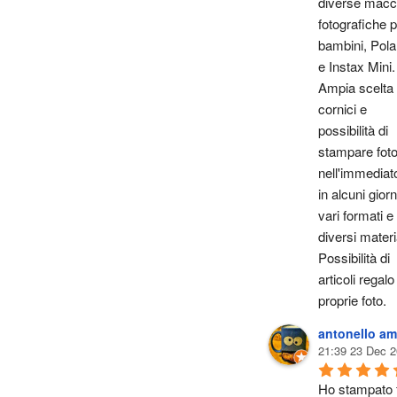
diverse macch
fotografiche p
bambini, Polar
e Instax Mini. 
Ampia scelta d
cornici e 
possibilità di 
stampare foto
nell'immediato
in alcuni giorni
vari formati e i
diversi materia
Possibilità di 
articoli regalo
proprie foto.
antonello am
21:39 23 Dec 2
Ho stampato f