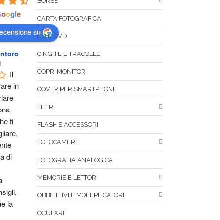
BORSE
G
o
o
g
l
e
CARTA FOTOGRAFICA
recensione su
CD E DVD
ntoro
CINGHIE E TRACOLLE
1
COPRI MONITOR
Il 
are in 
COVER PER SMARTPHONE
lare 
FILTRI
na 
e ti 
FLASH E ACCESSORI
liare, 
FOTOCAMERE
nte 
 di 
FOTOGRAFIA ANALOGICA
MEMORIE E LETTORI
 
igli, 
OBBIETTIVI E MOLTIPLICATORI
 la 
OCULARE