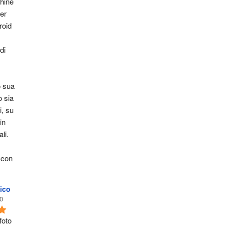
ine 
er 
oid 
i 
 sua 
 sia 
, su 
n 
li. 
 con 
ico
0
oto 