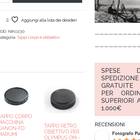
Aggiungi alla lista dei desideri
COD:
NIK0230
—————————
ategoria:
Tappi corpo e obbiettivi
—————————
SPESE D
SPEDIZIONE
GRATUITE
PER ORDIN
SUPERIORI A
1.000€
TAPPO CORPO
MACCHINA
RECENSIONI
TAPPO RETRO
CANON-FD
OBIETTIVO PER
Fotografo P
MARUMI
OLYMPUS OM -