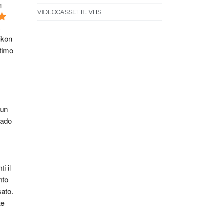
1
VIDEOCASSETTE VHS
kon 
timo 
un 
ado 
i il 
to 
sato.
e 