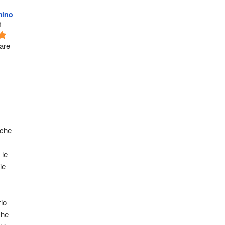
mino
1
are 
che 
le 
e 
o 
he 