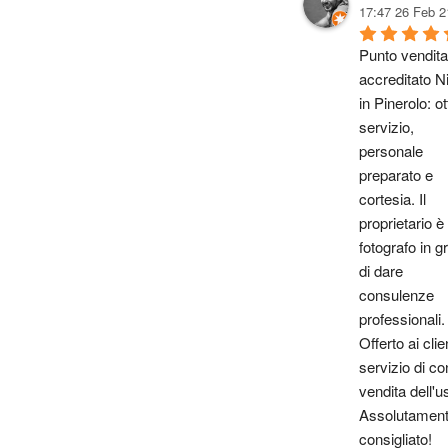
17:47 26 Feb 2
Punto vendita 
accreditato Ni
in Pinerolo: ot
servizio, 
personale 
preparato e 
cortesia. Il 
proprietario è 
fotografo in gr
di dare 
consulenze 
professionali. 
Offerto ai client
servizio di con
vendita dell'u
Assolutament
consigliato!