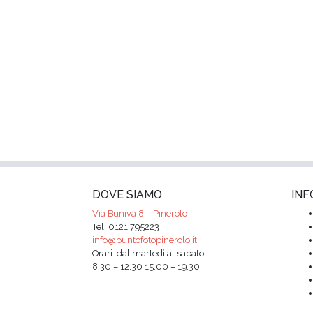
DOVE SIAMO
INF
Via Buniva 8 – Pinerolo
Tel. 0121.795223
info@puntofotopinerolo.it
Orari: dal martedì al sabato
8.30 – 12.30 15.00 – 19.30