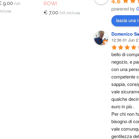
4.6
€
9,00
ROWI
IVA
powered by
nclusa
€
7,00
IVA inclusa
lascia una 
Domenico Sa
12:36 01 Jun 2
bello di compr
negozio, e par
con una perso
competente ch
sappia, consig
vale sicurame
qualche decina
euro in più .
Per chi non ha
bisogno di cons
vale comunque
gentilezza del 